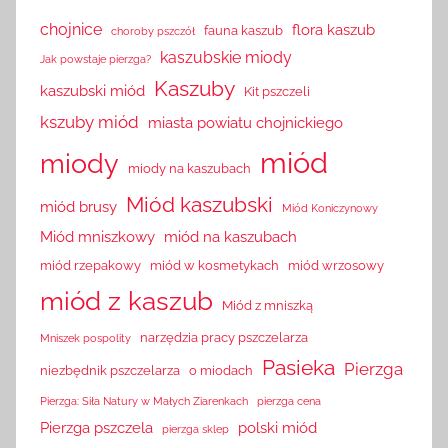
chojnice
flora kaszub
fauna kaszub
choroby pszczół
kaszubskie miody
Jak powstaje pierzga?
Kaszuby
kaszubski miód
Kit pszczeli
kszuby miód
miasta powiatu chojnickiego
miód
miody
miody na kaszubach
Miód kaszubski
miód brusy
Miód Koniczynowy
Miód mniszkowy
miód na kaszubach
miód rzepakowy
miód w kosmetykach
miód wrzosowy
miód z kaszub
Miód z mniszką
narzędzia pracy pszczelarza
Mniszek pospolity
Pasieka
Pierzga
niezbędnik pszczelarza
o miodach
Pierzga: Siła Natury w Małych Ziarenkach
pierzga cena
Pierzga pszczela
polski miód
pierzga sklep