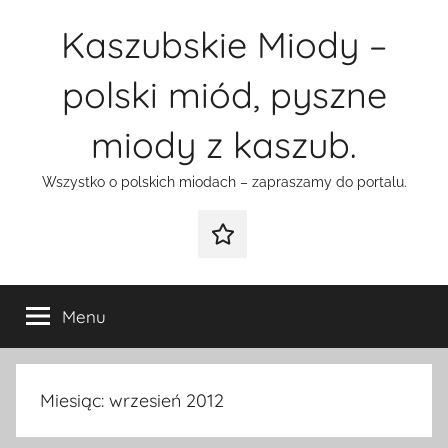
Przejdź
Kaszubskie Miody –
do
treści
polski miód, pyszne
miody z kaszub.
Wszystko o polskich miodach – zapraszamy do portalu.
Galeria
Menu
Miesiąc:
wrzesień 2012