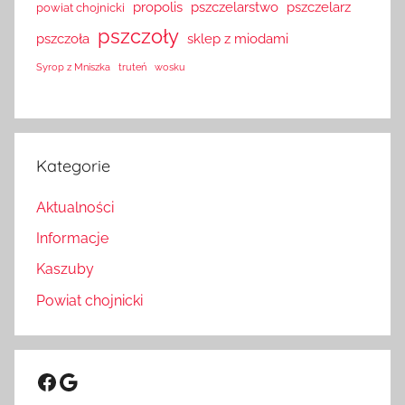
propolis
pszczelarstwo
pszczelarz
powiat chojnicki
pszczoły
pszczoła
sklep z miodami
Syrop z Mniszka
truteń
wosku
Kategorie
Aktualności
Informacje
Kaszuby
Powiat chojnicki
Facebook
Google