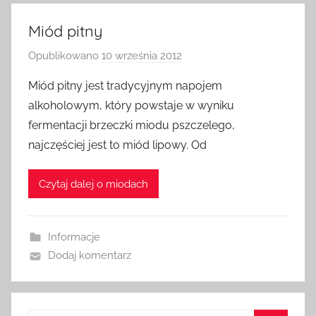
Miód pitny
Opublikowano
10 września 2012
p
r
Miód pitny jest tradycyjnym napojem
z
alkoholowym, który powstaje w wyniku
e
fermentacji brzeczki miodu pszczelego,
z
najczęściej jest to miód lipowy. Od
a
d
Czytaj dalej o miodach
m
i
n
Informacje
Dodaj komentarz