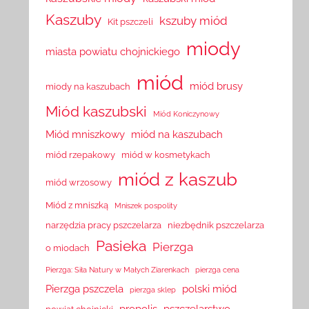
Kaszuby
kszuby miód
Kit pszczeli
miody
miasta powiatu chojnickiego
miód
miód brusy
miody na kaszubach
Miód kaszubski
Miód Koniczynowy
Miód mniszkowy
miód na kaszubach
miód rzepakowy
miód w kosmetykach
miód z kaszub
miód wrzosowy
Miód z mniszką
Mniszek pospolity
narzędzia pracy pszczelarza
niezbędnik pszczelarza
Pasieka
Pierzga
o miodach
Pierzga: Siła Natury w Małych Ziarenkach
pierzga cena
Pierzga pszczela
polski miód
pierzga sklep
propolis
pszczelarstwo