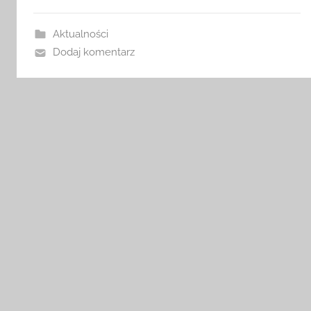
i
n
Aktualności
Dodaj komentarz