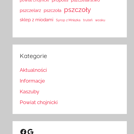
powiat chojnicki
pszczoły
pszczelarz
pszczoła
sklep z miodami
Syrop z Mniszka
truteń
wosku
Kategorie
Aktualności
Informacje
Kaszuby
Powiat chojnicki
Facebook
Google