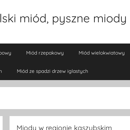
ski miód, pyszne miody 
ipowy
Miód rzepakowy
Miód wielokwiatowy
h
Miód ze spadzi drzew iglastych
Miody w regionie kaszubskim