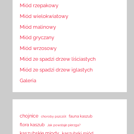
Miód rzepakowy
Miód wielokwiatowy
Miód malinowy
Miód gryczany
Miód wrzosowy
Miód ze spadzi drzew liściastych
Miód ze spadzi drzew iglastych
Galeria
chojnice
fauna kaszub
choroby pszczół
flora kaszub
Jak powstaje pierzga?
kaszubskie miody
kaszubski miód