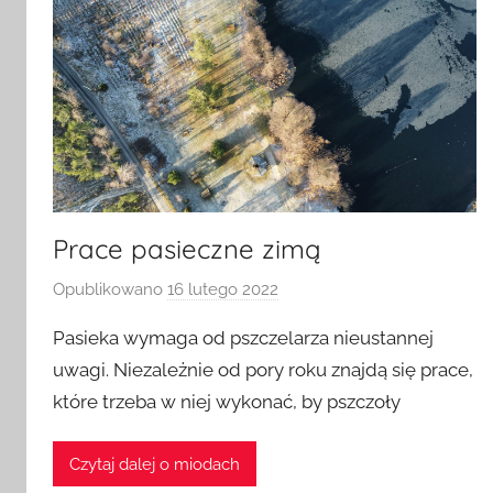
Prace pasieczne zimą
Opublikowano
16 lutego 2022
p
r
Pasieka wymaga od pszczelarza nieustannej
z
uwagi. Niezależnie od pory roku znajdą się prace,
e
które trzeba w niej wykonać, by pszczoły
z
a
d
Czytaj dalej o miodach
m