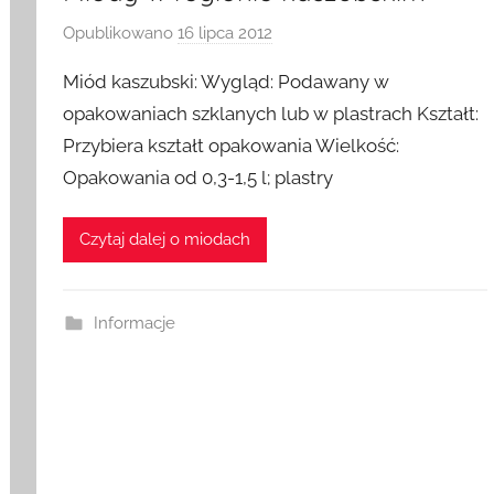
Opublikowano
16 lipca 2012
p
r
Miód kaszubski: Wygląd: Podawany w
z
opakowaniach szklanych lub w plastrach Kształt:
e
Przybiera kształt opakowania Wielkość:
z
Opakowania od 0,3-1,5 l; plastry
a
d
m
Czytaj dalej o miodach
i
n
Informacje