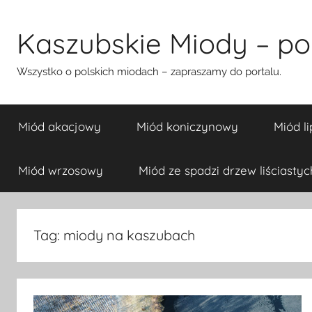
Przejdź
do
Kaszubskie Miody – pol
treści
Wszystko o polskich miodach – zapraszamy do portalu.
Miód akacjowy
Miód koniczynowy
Miód l
Miód wrzosowy
Miód ze spadzi drzew liściastyc
Tag:
miody na kaszubach