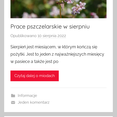
Prace pszczelarskie w sierpniu
Opublikowano
10 sierpnia 2022
p
r
Sierpień jest miesiącem, w którym kończą się
z
pożytki. Jest to jeden z najważniejszych miesięcy
e
w pasiece a także jest po
z
a
Czytaj dalej o miodach
d
m
i
Informacje
n
Jeden komentarz