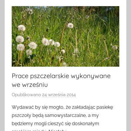
Prace pszczelarskie wykonywane
we wrześniu
Opublikowano
24 września 2014
p
r
Wydawać by się mogło, że zakładając pasiekę
z
pszczoły będą samowystarczalne, a my
e
będziemy mogli cieszyć się doskonałym
z