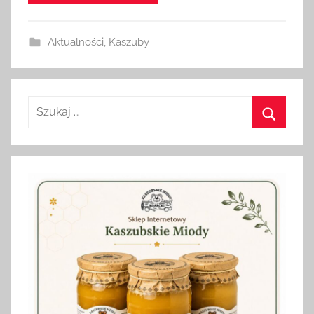
i
n
Aktualności
,
Kaszuby
Szukaj:
Szukaj