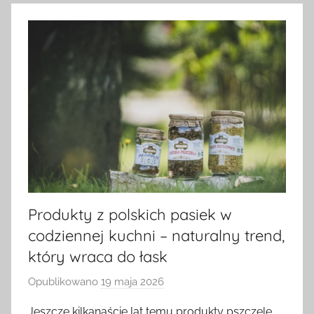
Produkty z polskich pasiek w
codziennej kuchni – naturalny trend,
który wraca do łask
Opublikowano
19 maja 2026
p
r
Jeszcze kilkanaście lat temu produkty pszczele