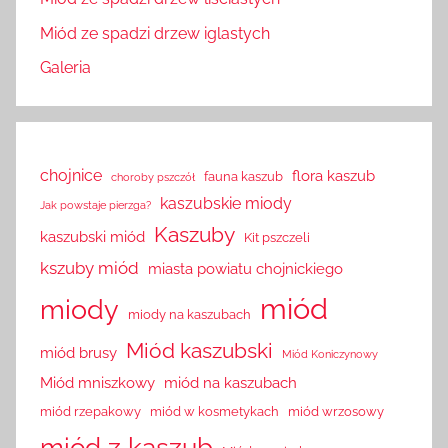
Miód ze spadzi drzew iglastych
Galeria
chojnice
flora kaszub
fauna kaszub
choroby pszczół
kaszubskie miody
Jak powstaje pierzga?
Kaszuby
kaszubski miód
Kit pszczeli
kszuby miód
miasta powiatu chojnickiego
miód
miody
miody na kaszubach
Miód kaszubski
miód brusy
Miód Koniczynowy
Miód mniszkowy
miód na kaszubach
miód rzepakowy
miód w kosmetykach
miód wrzosowy
miód z kaszub