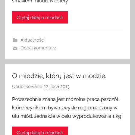
smakiem miodu. Niestety
a
d
Czytaj dalej o miodach
m
i
n
Aktualności
Dodaj komentarz
O miodzie, który jest w modzie.
Opublikowano
22 lipca 2013
p
r
Powszechnie znana jest mozolna praca pszczół,
z
której wynikiem bywa zwykle nagromadzony w
e
ulu miód. Jednakże w celu wyprodukowania 1 kg
z
a
Czytaj dalej o miodach
d