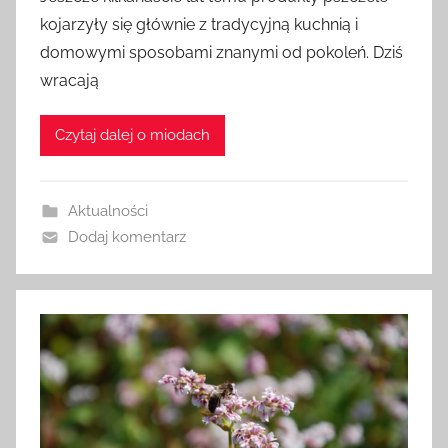
z
kojarzyły się głównie z tradycyjną kuchnią i
e
domowymi sposobami znanymi od pokoleń. Dziś
z
wracają
a
d
Czytaj dalej o miodach
m
i
n
Aktualności
Dodaj komentarz