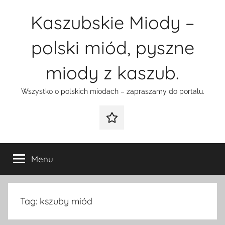
Przejdź
Kaszubskie Miody –
do
treści
polski miód, pyszne
miody z kaszub.
Wszystko o polskich miodach – zapraszamy do portalu.
Galeria
Menu
Tag:
kszuby miód