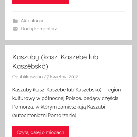
m
i
Aktualności
n
Dodaj komentarz
Kaszuby (kasz. Kaszëbë lub
Kaszëbskô)
Opublikowano
27 kwietnia 2012
p
r
Kaszuby (kasz. Kaszëbë lub Kaszëbskô) – region
z
kulturowy w północnej Polsce, będący częścią
e
Pomorza, w którym zamieszkują Kaszubi
z
(autochtoniczni Pomorzanie)
a
d
Czytaj dalej o miodach
m