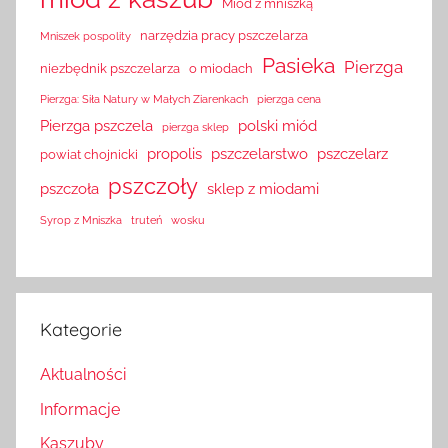
Miód z mniszką
narzędzia pracy pszczelarza
Mniszek pospolity
Pasieka
Pierzga
niezbędnik pszczelarza
o miodach
Pierzga: Siła Natury w Małych Ziarenkach
pierzga cena
Pierzga pszczela
polski miód
pierzga sklep
propolis
pszczelarstwo
pszczelarz
powiat chojnicki
pszczoły
pszczoła
sklep z miodami
Syrop z Mniszka
truteń
wosku
Kategorie
Aktualności
Informacje
Kaszuby