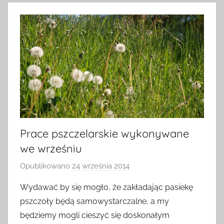
Prace pszczelarskie wykonywane
we wrześniu
Opublikowano
24 września 2014
p
r
Wydawać by się mogło, że zakładając pasiekę
z
pszczoły będą samowystarczalne, a my
e
będziemy mogli cieszyć się doskonałym
z