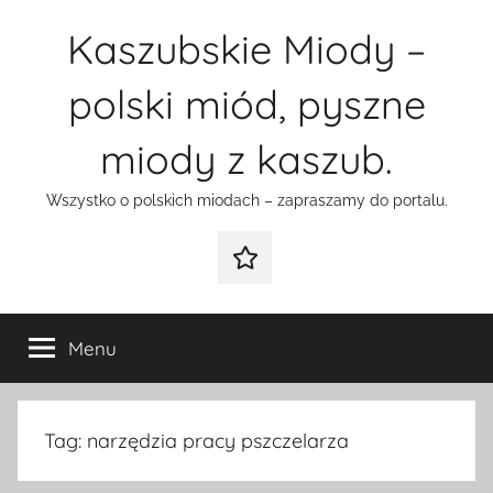
Przejdź
Kaszubskie Miody –
do
treści
polski miód, pyszne
miody z kaszub.
Wszystko o polskich miodach – zapraszamy do portalu.
Galeria
Menu
Tag:
narzędzia pracy pszczelarza