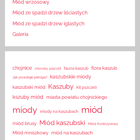
Miód wrzosowy
Miód ze spadzi drzew liściastych
Miód ze spadzi drzew iglastych
Galeria
chojnice
flora kaszub
fauna kaszub
choroby pszczół
kaszubskie miody
Jak powstaje pierzga?
Kaszuby
kaszubski miód
Kit pszczeli
kszuby miód
miasta powiatu chojnickiego
miód
miody
miody na kaszubach
Miód kaszubski
miód brusy
Miód Koniczynowy
Miód mniszkowy
miód na kaszubach