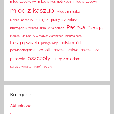
miód rzepakowy
miód w kosmetykach
miód wrzosowy
miód z kaszub
Miód z mniszką
narzędzia pracy pszczelarza
Mniszek pospolity
Pasieka
Pierzga
niezbędnik pszczelarza
o miodach
Pierzga: Siła Natury w Małych Ziarenkach
pierzga cena
Pierzga pszczela
polski miód
pierzga sklep
propolis
pszczelarstwo
pszczelarz
powiat chojnicki
pszczoły
pszczoła
sklep z miodami
Syrop z Mniszka
truteń
wosku
Kategorie
Aktualności