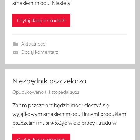
smakiem miodu. Niestety
a
d
Czytaj dalej o miodach
m
i
n
Aktualności
Dodaj komentarz
Niezbędnik pszczelarza
Opublikowano
9 listopada 2012
p
r
Zanim pszczelarz będzie mógł cieszyć się
z
wyjątkowym smakiem miodu i innymi produktami
e
pszczelimi musi włożyć wiele pracy i trudu w
z
a