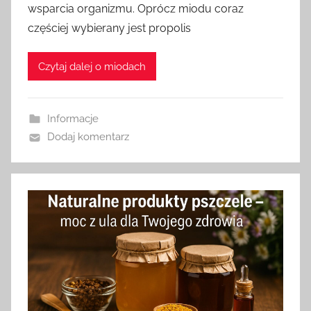
wsparcia organizmu. Oprócz miodu coraz
z
częściej wybierany jest propolis
a
d
Czytaj dalej o miodach
m
i
n
Informacje
Dodaj komentarz