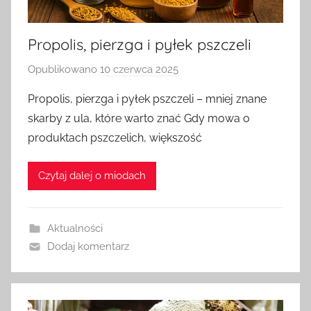
Propolis, pierzga i pyłek pszczeli
Opublikowano
10 czerwca 2025
p
r
Propolis, pierzga i pyłek pszczeli – mniej znane
z
skarby z ula, które warto znać Gdy mowa o
e
produktach pszczelich, większość
z
a
Czytaj dalej o miodach
d
m
i
Aktualności
n
Dodaj komentarz