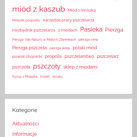
miód z kaszub
Miód z mniszką
narzędzia pracy pszczelarza
Mniszek pospolity
Pasieka
Pierzga
niezbędnik pszczelarza
o miodach
Pierzga: Siła Natury w Małych Ziarenkach
pierzga cena
Pierzga pszczela
polski miód
pierzga sklep
propolis
pszczelarstwo
pszczelarz
powiat chojnicki
pszczoły
pszczoła
sklep z miodami
Syrop z Mniszka
truteń
wosku
Kategorie
Aktualności
Informacje