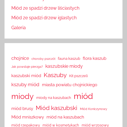
Miód ze spadzi drzew liściastych
Miód ze spadzi drzew iglastych
Galeria
chojnice
flora kaszub
fauna kaszub
choroby pszczół
kaszubskie miody
Jak powstaje pierzga?
Kaszuby
kaszubski miód
Kit pszczeli
kszuby miód
miasta powiatu chojnickiego
miód
miody
miody na kaszubach
Miód kaszubski
miód brusy
Miód Koniczynowy
Miód mniszkowy
miód na kaszubach
miód rzepakowy
miód w kosmetykach
miód wrzosowy