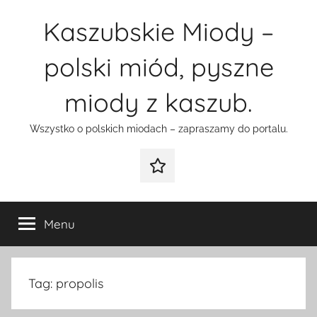
Przejdź
Kaszubskie Miody –
do
treści
polski miód, pyszne
miody z kaszub.
Wszystko o polskich miodach – zapraszamy do portalu.
Galeria
Menu
Tag:
propolis