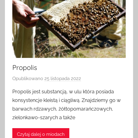
Propolis
Opublikowano
25 listopada 2022
p
r
Propolis jest substancją, w ulu która posiada
z
konsystencje kleistą i ciągliwą. Znajdziemy go w
e
barwach rdzawych, żółtopomarańczowych,
z
zielonkawo-szarych a także
a
d
Czytaj dalej o miodach
m