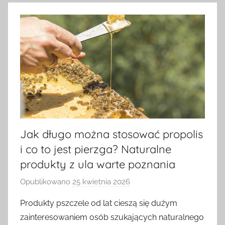
Jak długo można stosować propolis
i co to jest pierzga? Naturalne
produkty z ula warte poznania
Opublikowano
25 kwietnia 2026
p
r
Produkty pszczele od lat cieszą się dużym
z
zainteresowaniem osób szukających naturalnego
e