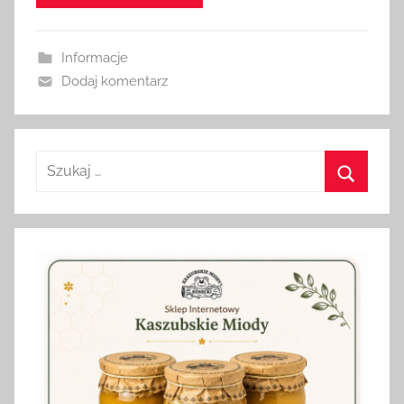
i
n
Informacje
Dodaj komentarz
Szukaj:
Szukaj