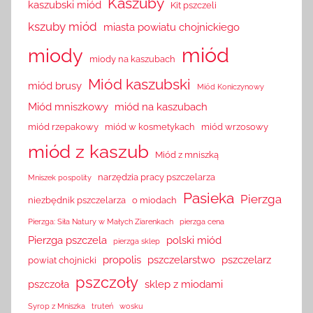
Kaszuby
kaszubski miód
Kit pszczeli
kszuby miód
miasta powiatu chojnickiego
miód
miody
miody na kaszubach
Miód kaszubski
miód brusy
Miód Koniczynowy
Miód mniszkowy
miód na kaszubach
miód rzepakowy
miód w kosmetykach
miód wrzosowy
miód z kaszub
Miód z mniszką
narzędzia pracy pszczelarza
Mniszek pospolity
Pasieka
Pierzga
niezbędnik pszczelarza
o miodach
Pierzga: Siła Natury w Małych Ziarenkach
pierzga cena
Pierzga pszczela
polski miód
pierzga sklep
propolis
pszczelarstwo
pszczelarz
powiat chojnicki
pszczoły
pszczoła
sklep z miodami
Syrop z Mniszka
truteń
wosku