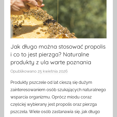
Jak długo można stosować propolis
i co to jest pierzga? Naturalne
produkty z ula warte poznania
Opublikowano
25 kwietnia 2026
p
r
Produkty pszczele od lat cieszą się dużym
z
zainteresowaniem osób szukających naturalnego
e
wsparcia organizmu. Oprócz miodu coraz
z
częściej wybierany jest propolis oraz pierzga
a
pszczela. Wiele osób zastanawia się, jak długo
d