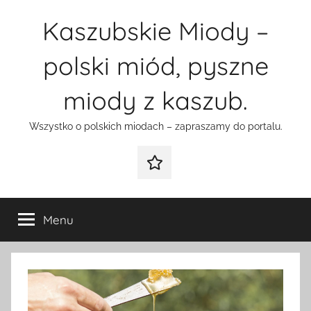
Przejdź
Kaszubskie Miody –
do
treści
polski miód, pyszne
miody z kaszub.
Wszystko o polskich miodach – zapraszamy do portalu.
Galeria
Menu