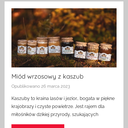
Miód wrzosowy z kaszub
Opublikowano
26 marca 2023
p
r
Kaszuby to kraina lasów i jezior., bogata w piękne
z
krajobrazy i czyste powietrze. Jest rajem dla
e
miłośników dzikiej przyrody, szukających
z
a