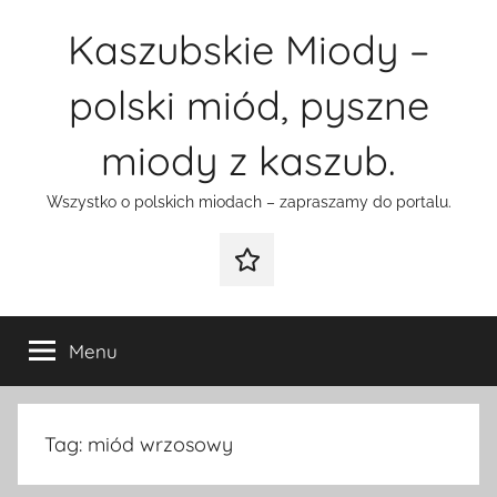
Przejdź
Kaszubskie Miody –
do
treści
polski miód, pyszne
miody z kaszub.
Wszystko o polskich miodach – zapraszamy do portalu.
Galeria
Menu
Tag:
miód wrzosowy