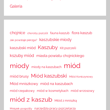
Galeria
chojnice
flora kaszub
fauna kaszub
choroby pszczół
kaszubskie miody
Jak powstaje pierzga?
Kaszuby
kaszubski miód
Kit pszczeli
kszuby miód
miasta powiatu chojnickiego
miód
miody
miody na kaszubach
Miód kaszubski
miód brusy
Miód Koniczynowy
Miód mniszkowy
miód na kaszubach
miód rzepakowy
miód w kosmetykach
miód wrzosowy
miód z kaszub
Miód z mniszką
narzędzia pracy pszczelarza
Mniszek pospolity