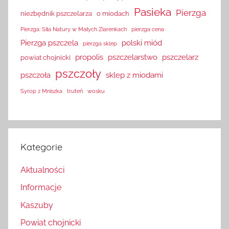
Pasieka
Pierzga
niezbędnik pszczelarza
o miodach
Pierzga: Siła Natury w Małych Ziarenkach
pierzga cena
Pierzga pszczela
polski miód
pierzga sklep
propolis
pszczelarstwo
pszczelarz
powiat chojnicki
pszczoły
pszczoła
sklep z miodami
Syrop z Mniszka
truteń
wosku
Kategorie
Aktualności
Informacje
Kaszuby
Powiat chojnicki