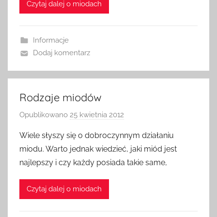
Czytaj dalej o miodach
d
m
i
Informacje
n
Dodaj komentarz
Rodzaje miodów
Opublikowano
25 kwietnia 2012
p
r
Wiele słyszy się o dobroczynnym działaniu
z
miodu. Warto jednak wiedzieć, jaki miód jest
e
najlepszy i czy każdy posiada takie same,
z
a
Czytaj dalej o miodach
d
m
i