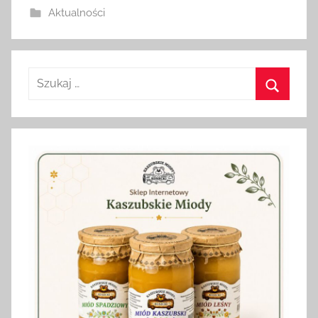
Aktualności
n
Szukaj:
Szukaj