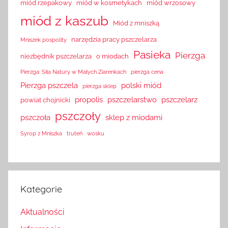
miód rzepakowy
miód w kosmetykach
miód wrzosowy
miód z kaszub
Miód z mniszką
narzędzia pracy pszczelarza
Mniszek pospolity
Pasieka
Pierzga
niezbędnik pszczelarza
o miodach
Pierzga: Siła Natury w Małych Ziarenkach
pierzga cena
Pierzga pszczela
polski miód
pierzga sklep
propolis
pszczelarstwo
pszczelarz
powiat chojnicki
pszczoły
pszczoła
sklep z miodami
Syrop z Mniszka
truteń
wosku
Kategorie
Aktualności