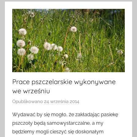
Prace pszczelarskie wykonywane
we wrześniu
Opublikowano
24 września 2014
p
r
Wydawać by się mogło, że zakładając pasiekę
z
pszczoły będą samowystarczalne, a my
e
będziemy mogli cieszyć się doskonałym
z