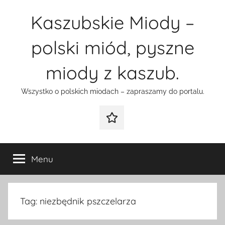
Przejdź
Kaszubskie Miody –
do
treści
polski miód, pyszne
miody z kaszub.
Wszystko o polskich miodach – zapraszamy do portalu.
Galeria
Menu
Tag:
niezbędnik pszczelarza