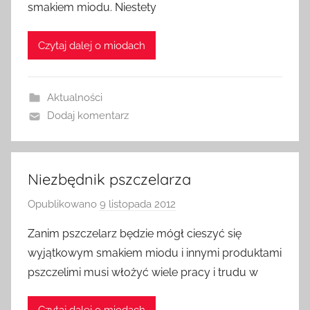
smakiem miodu. Niestety
a
d
Czytaj dalej o miodach
m
i
n
Aktualności
Dodaj komentarz
Niezbędnik pszczelarza
Opublikowano
9 listopada 2012
p
r
Zanim pszczelarz będzie mógł cieszyć się
z
wyjątkowym smakiem miodu i innymi produktami
e
pszczelimi musi włożyć wiele pracy i trudu w
z
a