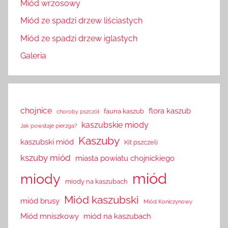
Miód wrzosowy
Miód ze spadzi drzew liściastych
Miód ze spadzi drzew iglastych
Galeria
chojnice
flora kaszub
fauna kaszub
choroby pszczół
kaszubskie miody
Jak powstaje pierzga?
Kaszuby
kaszubski miód
Kit pszczeli
kszuby miód
miasta powiatu chojnickiego
miód
miody
miody na kaszubach
Miód kaszubski
miód brusy
Miód Koniczynowy
Miód mniszkowy
miód na kaszubach