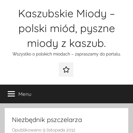
Przejdź
Kaszubskie Miody –
do
treści
polski miód, pyszne
miody z kaszub.
Wszystko o polskich miodach – zapraszamy do portalu.
Galeria
Menu
Niezbędnik pszczelarza
Opublikowano
9 listopada 2012
p