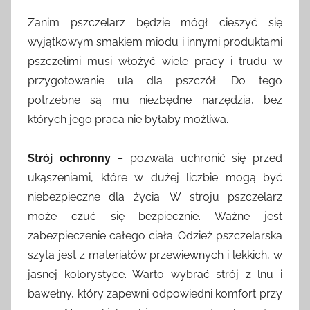
r
Zanim pszczelarz będzie mógł cieszyć się
z
wyjątkowym smakiem miodu i innymi produktami
e
pszczelimi musi włożyć wiele pracy i trudu w
z
przygotowanie ula dla pszczół. Do tego
a
potrzebne są mu niezbędne narzędzia, bez
d
których jego praca nie byłaby możliwa.
m
i
n
Strój ochronny
– pozwala uchronić się przed
ukąszeniami, które w dużej liczbie mogą być
niebezpieczne dla życia. W stroju pszczelarz
może czuć się bezpiecznie. Ważne jest
zabezpieczenie całego ciała. Odzież pszczelarska
szyta jest z materiałów przewiewnych i lekkich, w
jasnej kolorystyce. Warto wybrać strój z lnu i
bawełny, który zapewni odpowiedni komfort przy