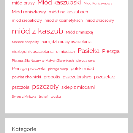
Miód kaszubski
miód brusy
Miód Koniczynowy
Miód mniszkowy
miód na kaszubach
miód rzepakowy
miód w kosmetykach
miód wrzosowy
miód z kaszub
Miód z mniszką
narzędzia pracy pszczelarza
Mniszek pospolity
Pasieka
Pierzga
niezbędnik pszczelarza
o miodach
Pierzga: Siła Natury w Małych Ziarenkach
pierzga cena
Pierzga pszczela
polski miód
pierzga sklep
propolis
pszczelarstwo
pszczelarz
powiat chojnicki
pszczoły
pszczoła
sklep z miodami
Syrop z Mniszka
truteń
wosku
Kategorie