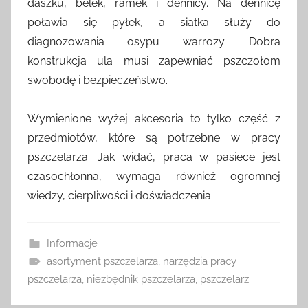
daszku, belek, ramek i dennicy. Na dennicę
poławia się pyłek, a siatka służy do
diagnozowania osypu warrozy. Dobra
konstrukcja ula musi zapewniać pszczołom
swobodę i bezpieczeństwo.
Wymienione wyżej akcesoria to tylko część z
przedmiotów, które są potrzebne w pracy
pszczelarza. Jak widać, praca w pasiece jest
czasochłonna, wymaga również ogromnej
wiedzy, cierpliwości i doświadczenia.
Informacje
asortyment pszczelarza
,
narzędzia pracy
pszczelarza
,
niezbędnik pszczelarza
,
pszczelarz