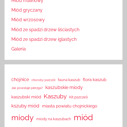
Miód malinowy
Miód gryczany
Miód wrzosowy
Miód ze spadzi drzew liściastych
Miód ze spadzi drzew iglastych
Galeria
chojnice
flora kaszub
fauna kaszub
choroby pszczół
kaszubskie miody
Jak powstaje pierzga?
Kaszuby
kaszubski miód
Kit pszczeli
kszuby miód
miasta powiatu chojnickiego
miód
miody
miody na kaszubach