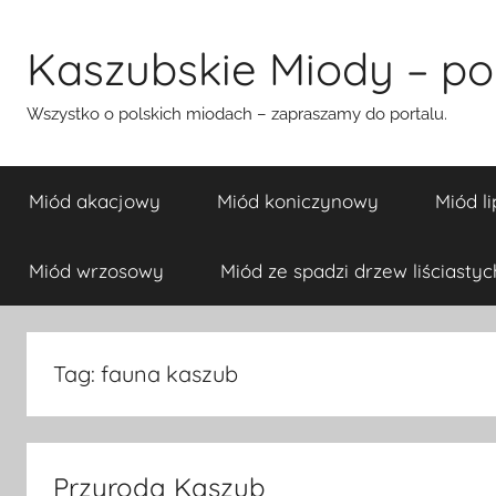
Przejdź
do
Kaszubskie Miody – pol
treści
Wszystko o polskich miodach – zapraszamy do portalu.
Miód akacjowy
Miód koniczynowy
Miód l
Miód wrzosowy
Miód ze spadzi drzew liściastyc
Tag:
fauna kaszub
Przyroda Kaszub