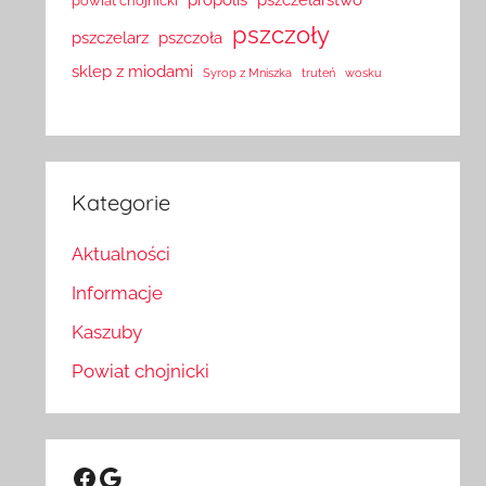
powiat chojnicki
pszczoły
pszczelarz
pszczoła
sklep z miodami
Syrop z Mniszka
truteń
wosku
Kategorie
Aktualności
Informacje
Kaszuby
Powiat chojnicki
Facebook
Google