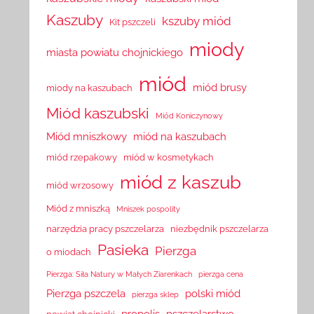
Kaszuby
kszuby miód
Kit pszczeli
miody
miasta powiatu chojnickiego
miód
miód brusy
miody na kaszubach
Miód kaszubski
Miód Koniczynowy
Miód mniszkowy
miód na kaszubach
miód rzepakowy
miód w kosmetykach
miód z kaszub
miód wrzosowy
Miód z mniszką
Mniszek pospolity
narzędzia pracy pszczelarza
niezbędnik pszczelarza
Pasieka
Pierzga
o miodach
Pierzga: Siła Natury w Małych Ziarenkach
pierzga cena
Pierzga pszczela
polski miód
pierzga sklep
propolis
pszczelarstwo