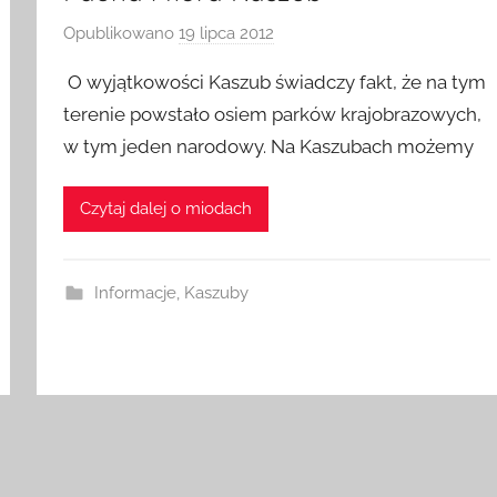
Opublikowano
19 lipca 2012
p
r
O wyjątkowości Kaszub świadczy fakt, że na tym
z
terenie powstało osiem parków krajobrazowych,
e
w tym jeden narodowy. Na Kaszubach możemy
z
a
d
Czytaj dalej o miodach
m
i
n
Informacje
,
Kaszuby