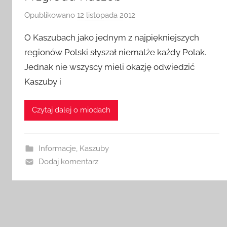
Opublikowano
12 listopada 2012
p
r
O Kaszubach jako jednym z najpiękniejszych
z
regionów Polski słyszał niemalże każdy Polak.
e
Jednak nie wszyscy mieli okazję odwiedzić
z
Kaszuby i
a
d
m
Czytaj dalej o miodach
i
n
Informacje
,
Kaszuby
Dodaj komentarz