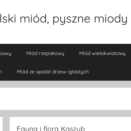
ski miód, pyszne miody 
ipowy
Miód rzepakowy
Miód wielokwiatowy
h
Miód ze spadzi drzew iglastych
Fauna i flora Kaszub