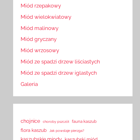
Miód rzepakowy
Miód wielokwiatowy
Miód malinowy
Miód gryczany
Miód wrzosowy
Miód ze spadzi drzew liściastych
Miód ze spadzi drzew iglastych
Galeria
chojnice
fauna kaszub
choroby pszczół
flora kaszub
Jak powstaje pierzga?
kaszubskie miody
kaszubski miód