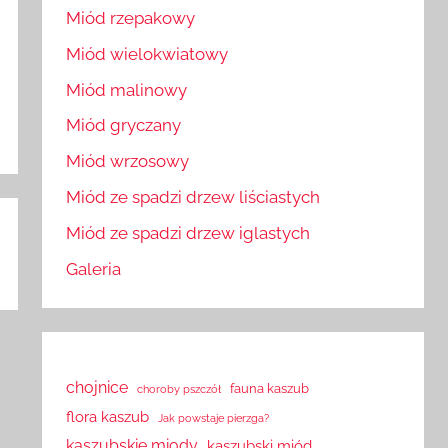
Miód rzepakowy
Miód wielokwiatowy
Miód malinowy
Miód gryczany
Miód wrzosowy
Miód ze spadzi drzew liściastych
Miód ze spadzi drzew iglastych
Galeria
chojnice
fauna kaszub
choroby pszczół
flora kaszub
Jak powstaje pierzga?
kaszubskie miody
kaszubski miód