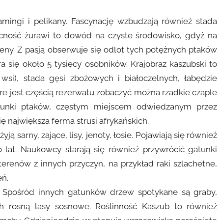
ingi i pelikany. Fascynację wzbudzają również stada
ecność żurawi to dowód na czyste środowisko, gdyż na
reny. Z pasją obserwuje się odlot tych potężnych ptaków
a się około 5 tysięcy osobników. Krajobraz kaszubski to
si), stada gęsi zbożowych i białoczelnych, łabędzie
óre jest częścią rezerwatu zobaczyć można rzadkie czaple
atunki ptaków, częstym miejscem odwiedzanym przez
ę największa ferma strusi afrykańskich.
sarny, zające, lisy, jenoty, łosie. Pojawiają się również
o lat. Naukowcy starają się również przywrócić gatunki
 terenów z innych przyczyn, na przykład raki szlachetne,
eń.
. Spośród innych gatunków drzew spotykane są graby,
ach rosną lasy sosnowe. Roślinność Kaszub to również