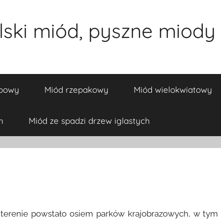
ski miód, pyszne miody 
ipowy
Miód rzepakowy
Miód wielokwiatowy
h
Miód ze spadzi drzew iglastych
 terenie powstało osiem parków krajobrazowych, w tym