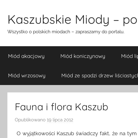
Przejdź
do
Kaszubskie Miody – pol
treści
Wszystko o polskich miodach – zapraszamy do portalu.
Miód akacjowy
Miód koniczynowy
Miód l
Miód wrzosowy
Miód ze spadzi drzew liściastyc
Fauna i flora Kaszub
Opublikowano
19 lipca 2012
p
r
O wyjątkowości Kaszub świadczy fakt, że na tym
z