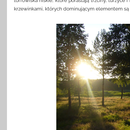
torfowiska niskie, które porastają trzciny, turzyc
krzewinkami, których dominującym elementem są wrz