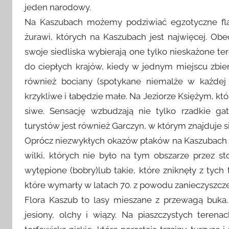
jeden narodowy.
e
Na Kaszubach możemy podziwiać egzotyczne flam
z
żurawi, których na Kaszubach jest najwięcej. Ob
a
d
swoje siedliska wybierają one tylko nieskażone te
m
do ciepłych krajów, kiedy w jednym miejscu zbier
i
również bociany (spotykane niemalże w każdej w
n
krzykliwe i łabędzie małe. Na Jeziorze Księżym, kt
siwe. Sensację wzbudzają nie tylko rzadkie g
turystów jest również Garczyn, w którym znajduje si
Oprócz niezwykłych okazów ptaków na Kaszubach żyją 
wilki, których nie było na tym obszarze przez st
wytępione (bobry)lub takie, które zniknęły z tych
które wymarły w latach 70. z powodu zanieczyszcz
Flora Kaszub to lasy mieszane z przewagą buka
jesiony, olchy i wiązy. Na piaszczystych teren