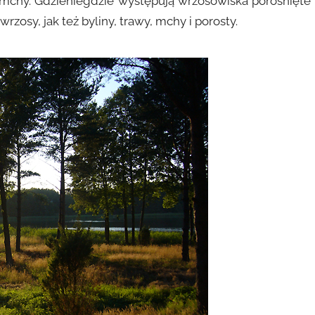
e i mchy. Gdzieniegdzie występują wrzosowiska porośnięte
osy, jak też byliny, trawy, mchy i porosty.