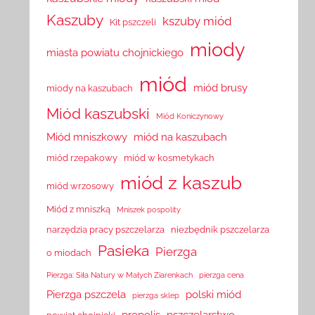
Kaszuby
kszuby miód
Kit pszczeli
miody
miasta powiatu chojnickiego
miód
miód brusy
miody na kaszubach
Miód kaszubski
Miód Koniczynowy
Miód mniszkowy
miód na kaszubach
miód rzepakowy
miód w kosmetykach
miód z kaszub
miód wrzosowy
Miód z mniszką
Mniszek pospolity
narzędzia pracy pszczelarza
niezbędnik pszczelarza
Pasieka
Pierzga
o miodach
Pierzga: Siła Natury w Małych Ziarenkach
pierzga cena
Pierzga pszczela
polski miód
pierzga sklep
propolis
pszczelarstwo