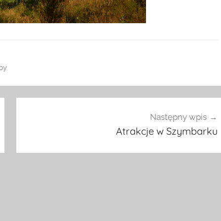
by
Następny wpis
Atrakcje w Szymbarku