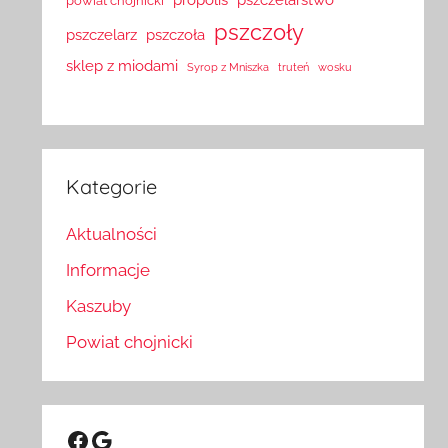
powiat chojnicki
pszczoły
pszczelarz
pszczoła
sklep z miodami
Syrop z Mniszka
truteń
wosku
Kategorie
Aktualności
Informacje
Kaszuby
Powiat chojnicki
Facebook
Google