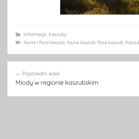
Informacje
,
Kaszuby
fauna i flora kaszub
,
fauna kaszub
,
flora kaszub
,
Kaszu
Nawigacja
Poprzedni wpis
wpisu
Miody w regionie kaszubskim