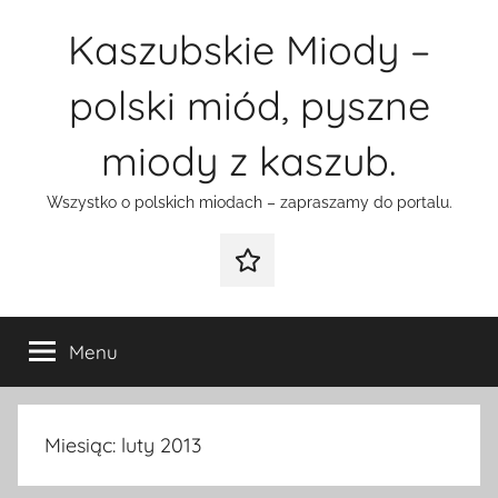
Przejdź
Kaszubskie Miody –
do
treści
polski miód, pyszne
miody z kaszub.
Wszystko o polskich miodach – zapraszamy do portalu.
Galeria
Menu
Miesiąc:
luty 2013