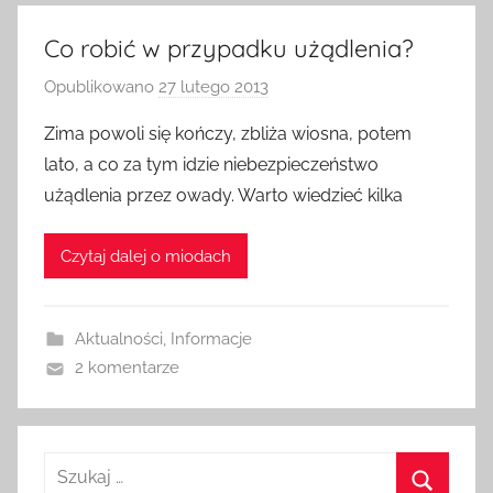
Co robić w przypadku użądlenia?
Opublikowano
27 lutego 2013
p
r
Zima powoli się kończy, zbliża wiosna, potem
z
lato, a co za tym idzie niebezpieczeństwo
e
użądlenia przez owady. Warto wiedzieć kilka
z
a
Czytaj dalej o miodach
d
m
i
Aktualności
,
Informacje
n
2 komentarze
Szukaj: