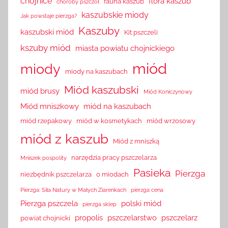
chojnice
flora kaszub
fauna kaszub
choroby pszczół
kaszubskie miody
Jak powstaje pierzga?
Kaszuby
kaszubski miód
Kit pszczeli
kszuby miód
miasta powiatu chojnickiego
miód
miody
miody na kaszubach
Miód kaszubski
miód brusy
Miód Koniczynowy
Miód mniszkowy
miód na kaszubach
miód rzepakowy
miód w kosmetykach
miód wrzosowy
miód z kaszub
Miód z mniszką
narzędzia pracy pszczelarza
Mniszek pospolity
Pasieka
Pierzga
niezbędnik pszczelarza
o miodach
Pierzga: Siła Natury w Małych Ziarenkach
pierzga cena
Pierzga pszczela
polski miód
pierzga sklep
propolis
pszczelarstwo
pszczelarz
powiat chojnicki