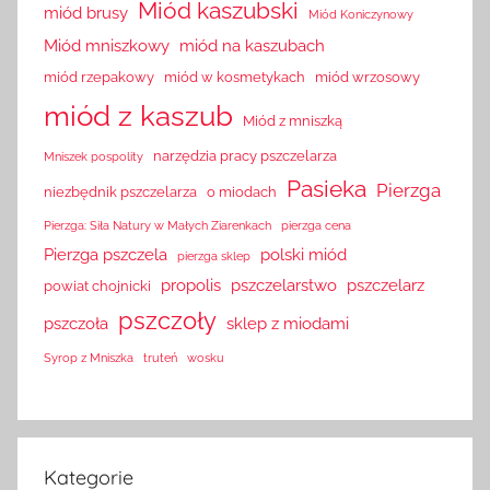
Miód kaszubski
miód brusy
Miód Koniczynowy
Miód mniszkowy
miód na kaszubach
miód rzepakowy
miód w kosmetykach
miód wrzosowy
miód z kaszub
Miód z mniszką
narzędzia pracy pszczelarza
Mniszek pospolity
Pasieka
Pierzga
niezbędnik pszczelarza
o miodach
Pierzga: Siła Natury w Małych Ziarenkach
pierzga cena
Pierzga pszczela
polski miód
pierzga sklep
propolis
pszczelarstwo
pszczelarz
powiat chojnicki
pszczoły
pszczoła
sklep z miodami
Syrop z Mniszka
truteń
wosku
Kategorie