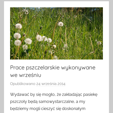
Prace pszczelarskie wykonywane
we wrześniu
Opublikowano
24 września 2014
p
r
Wydawać by się mogło, że zakładając pasiekę
z
pszczoły będą samowystarczalne, a my
e
będziemy mogli cieszyć się doskonałym
z