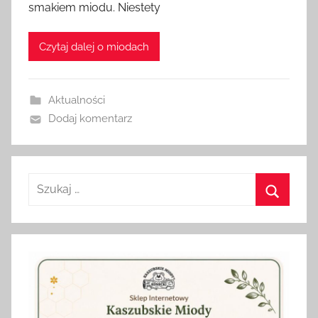
smakiem miodu. Niestety
a
d
Czytaj dalej o miodach
m
i
n
Aktualności
Dodaj komentarz
Szukaj:
Szukaj