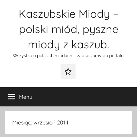
Przejdź
Kaszubskie Miody –
do
treści
polski miód, pyszne
miody z kaszub.
Wszystko o polskich miodach – zapraszamy do portalu.
Galeria
Menu
Miesiąc:
wrzesień 2014