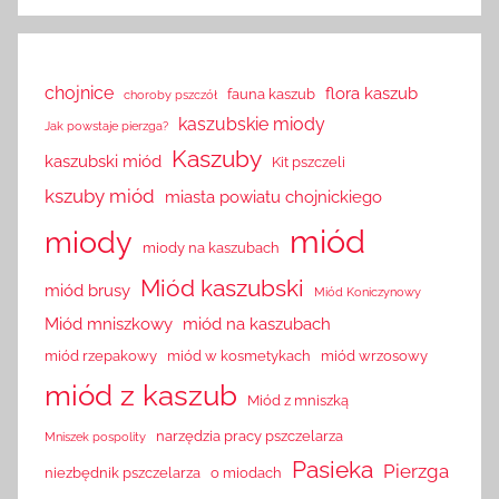
chojnice
flora kaszub
fauna kaszub
choroby pszczół
kaszubskie miody
Jak powstaje pierzga?
Kaszuby
kaszubski miód
Kit pszczeli
kszuby miód
miasta powiatu chojnickiego
miód
miody
miody na kaszubach
Miód kaszubski
miód brusy
Miód Koniczynowy
Miód mniszkowy
miód na kaszubach
miód rzepakowy
miód w kosmetykach
miód wrzosowy
miód z kaszub
Miód z mniszką
narzędzia pracy pszczelarza
Mniszek pospolity
Pasieka
Pierzga
niezbędnik pszczelarza
o miodach