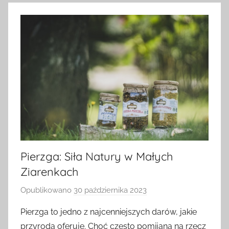
Pierzga: Siła Natury w Małych
Ziarenkach
Opublikowano
30 października 2023
p
r
Pierzga to jedno z najcenniejszych darów, jakie
z
przyroda oferuje. Choć często pomijana na rzecz