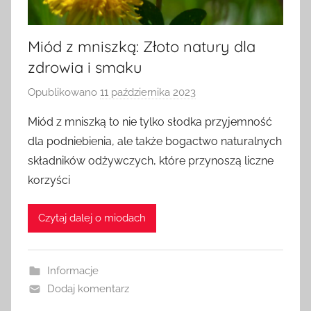
Miód z mniszką: Złoto natury dla
zdrowia i smaku
Opublikowano
11 października 2023
p
r
Miód z mniszką to nie tylko słodka przyjemność
z
dla podniebienia, ale także bogactwo naturalnych
e
składników odżywczych, które przynoszą liczne
z
korzyści
a
d
Czytaj dalej o miodach
m
i
n
Informacje
Dodaj komentarz