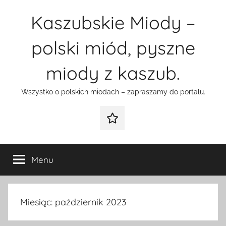
Przejdź
Kaszubskie Miody –
do
treści
polski miód, pyszne
miody z kaszub.
Wszystko o polskich miodach – zapraszamy do portalu.
Galeria
Menu
Miesiąc:
październik 2023