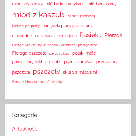
miód rzepakowy
miód w kosmetykach
miód wrzosowy
miód z kaszub
Miód z mniszką
narzędzia pracy pszczelarza
Mniszek pospolity
Pasieka
Pierzga
niezbędnik pszczelarza
o miodach
Pierzga: Siła Natury w Małych Ziarenkach
pierzga cena
Pierzga pszczela
polski miód
pierzga sklep
propolis
pszczelarstwo
pszczelarz
powiat chojnicki
pszczoły
pszczoła
sklep z miodami
Syrop z Mniszka
truteń
wosku
Kategorie
Aktualności