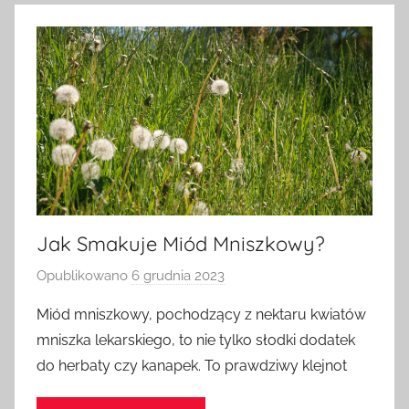
Jak Smakuje Miód Mniszkowy?
Opublikowano
6 grudnia 2023
p
r
Miód mniszkowy, pochodzący z nektaru kwiatów
z
mniszka lekarskiego, to nie tylko słodki dodatek
e
do herbaty czy kanapek. To prawdziwy klejnot
z
a