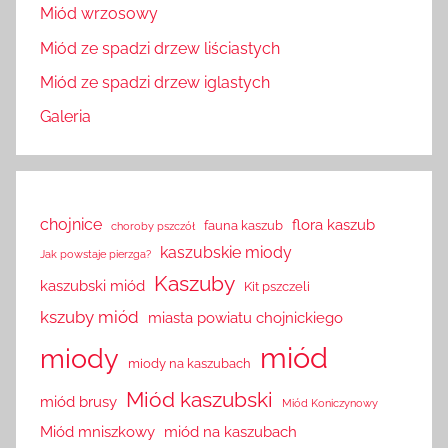
Miód wrzosowy
Miód ze spadzi drzew liściastych
Miód ze spadzi drzew iglastych
Galeria
chojnice
flora kaszub
fauna kaszub
choroby pszczół
kaszubskie miody
Jak powstaje pierzga?
Kaszuby
kaszubski miód
Kit pszczeli
kszuby miód
miasta powiatu chojnickiego
miód
miody
miody na kaszubach
Miód kaszubski
miód brusy
Miód Koniczynowy
Miód mniszkowy
miód na kaszubach