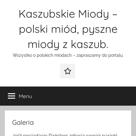
Przejdź
Kaszubskie Miody –
do
treści
polski miód, pyszne
miody z kaszub.
Wszystko o polskich miodach – zapraszamy do portalu.
Galeria
Menu
Galeria
Jeśli posiadacie Państwo zdjęcia swojej pasieki