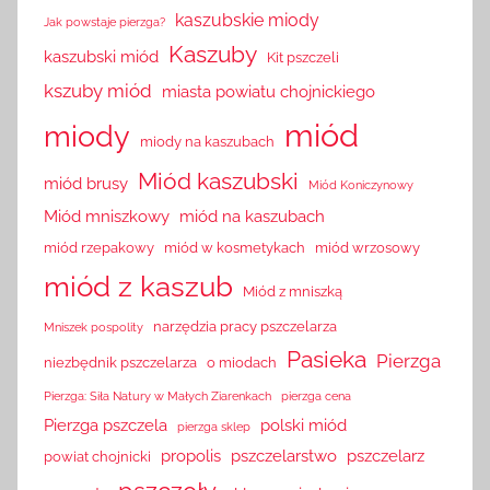
kaszubskie miody
Jak powstaje pierzga?
Kaszuby
kaszubski miód
Kit pszczeli
kszuby miód
miasta powiatu chojnickiego
miód
miody
miody na kaszubach
Miód kaszubski
miód brusy
Miód Koniczynowy
Miód mniszkowy
miód na kaszubach
miód rzepakowy
miód w kosmetykach
miód wrzosowy
miód z kaszub
Miód z mniszką
narzędzia pracy pszczelarza
Mniszek pospolity
Pasieka
Pierzga
niezbędnik pszczelarza
o miodach
Pierzga: Siła Natury w Małych Ziarenkach
pierzga cena
Pierzga pszczela
polski miód
pierzga sklep
propolis
pszczelarstwo
pszczelarz
powiat chojnicki