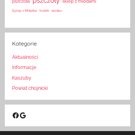
pszczoły
pszczoła
sklep z miodami
Syrop z Mniszka
truteń
wosku
Kategorie
Aktualności
Informacje
Kaszuby
Powiat chojnicki
Facebook
Google