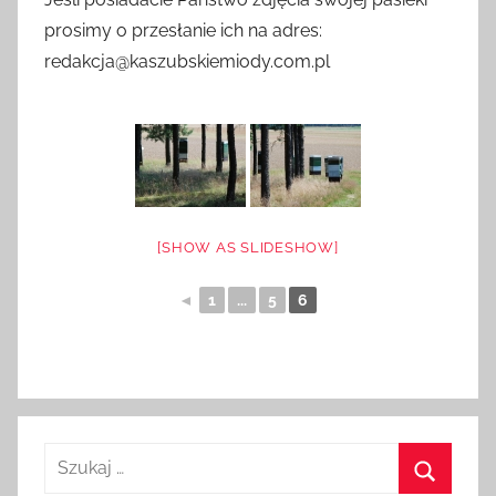
prosimy o przesłanie ich na adres:
redakcja@kaszubskiemiody.com.pl
[SHOW AS SLIDESHOW]
◄
1
...
5
6
Szukaj: