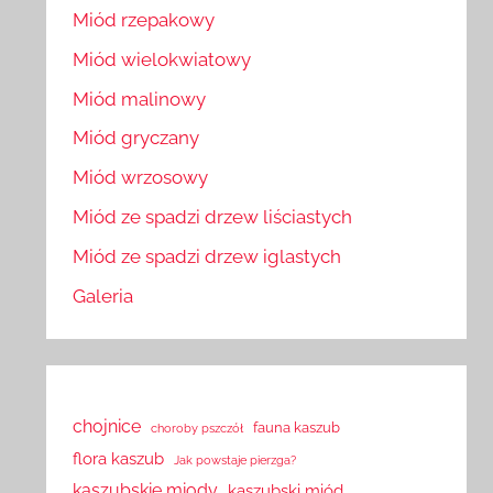
Miód rzepakowy
Miód wielokwiatowy
Miód malinowy
Miód gryczany
Miód wrzosowy
Miód ze spadzi drzew liściastych
Miód ze spadzi drzew iglastych
Galeria
chojnice
fauna kaszub
choroby pszczół
flora kaszub
Jak powstaje pierzga?
kaszubskie miody
kaszubski miód