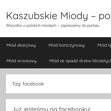
Przejdź
do
Kaszubskie Miody – pol
treści
Wszystko o polskich miodach – zapraszamy do portalu.
Miód akacjowy
Miód koniczynowy
Miód l
Miód wrzosowy
Miód ze spadzi drzew liściastyc
Tag:
facebook
Już jesteśmy na facebooku!