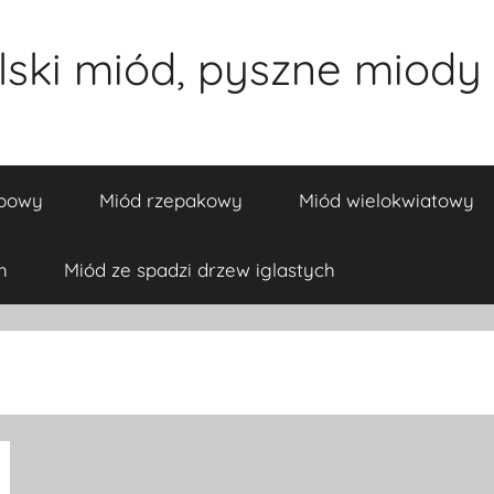
ski miód, pyszne miody 
ipowy
Miód rzepakowy
Miód wielokwiatowy
h
Miód ze spadzi drzew iglastych