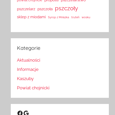
powiat chojnicki
pszczoły
pszczelarz
pszczoła
sklep z miodami
Syrop z Mniszka
truteń
wosku
Kategorie
Aktualności
Informacje
Kaszuby
Powiat chojnicki
Facebook
Google