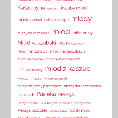
Kaszuby
kszuby miód
Kit pszczeli
miody
miasta powiatu chojnickiego
miód
miód brusy
miody na kaszubach
Miód kaszubski
Miód Koniczynowy
Miód mniszkowy
miód na kaszubach
miód rzepakowy
miód w kosmetykach
miód z kaszub
miód wrzosowy
Miód z mniszką
Mniszek pospolity
narzędzia pracy pszczelarza
niezbędnik pszczelarza
Pasieka
Pierzga
o miodach
Pierzga: Siła Natury w Małych Ziarenkach
pierzga cena
Pierzga pszczela
polski miód
pierzga sklep
propolis
pszczelarstwo