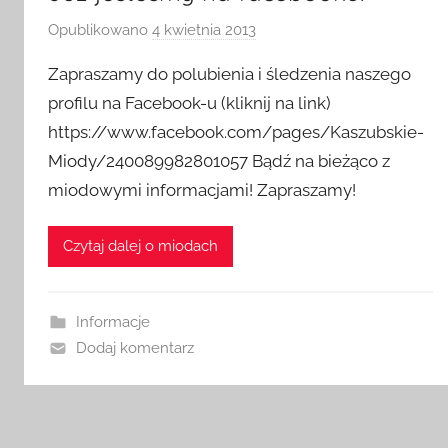
Opublikowano
4 kwietnia 2013
p
r
Zapraszamy do polubienia i śledzenia naszego
z
profilu na Facebook-u (kliknij na link)
e
https://www.facebook.com/pages/Kaszubskie-
z
Miody/240089982801057 Bądź na bieżąco z
a
d
miodowymi informacjami! Zapraszamy!
m
i
Czytaj dalej o miodach
n
Informacje
Dodaj komentarz