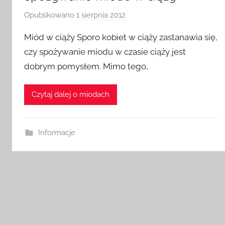
Opublikowano
1 sierpnia 2012
p
r
Miód w ciąży Sporo kobiet w ciąży zastanawia się,
z
czy spożywanie miodu w czasie ciąży jest
e
dobrym pomysłem. Mimo tego,
z
a
d
Czytaj dalej o miodach
m
i
n
Informacje