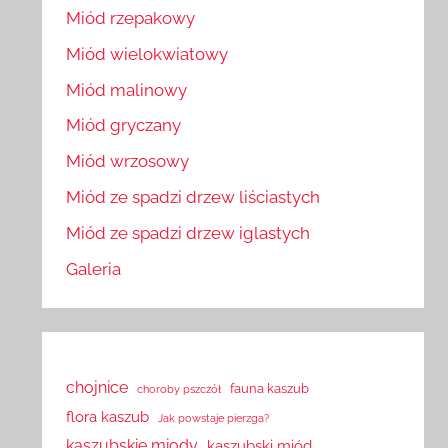
Miód rzepakowy
Miód wielokwiatowy
Miód malinowy
Miód gryczany
Miód wrzosowy
Miód ze spadzi drzew liściastych
Miód ze spadzi drzew iglastych
Galeria
chojnice
fauna kaszub
choroby pszczół
flora kaszub
Jak powstaje pierzga?
kaszubskie miody
kaszubski miód