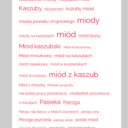
Kaszuby
kszuby miód
Kit pszczeli
miody
miasta powiatu chojnickiego
miód
miód brusy
miody na kaszubach
Miód kaszubski
Miód Koniczynowy
Miód mniszkowy
miód na kaszubach
miód rzepakowy
miód w kosmetykach
miód z kaszub
miód wrzosowy
Miód z mniszką
Mniszek pospolity
narzędzia pracy pszczelarza
niezbędnik pszczelarza
Pasieka
Pierzga
o miodach
Pierzga: Siła Natury w Małych Ziarenkach
pierzga cena
Pierzga pszczela
polski miód
pierzga sklep
propolis
pszczelarstwo