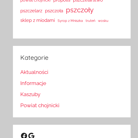
powiat chojnicki
pszczoły
pszczelarz
pszczoła
sklep z miodami
Syrop z Mniszka
truteń
wosku
Kategorie
Aktualności
Informacje
Kaszuby
Powiat chojnicki
Facebook
Google