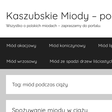
Przejdź
do
Kaszubskie Miody – pol
treści
Wszystko o polskich miodach – zapraszamy do portalu.
Miód akacjowy
Miód koniczynowy
Miód l
Miód wrzosowy
Miód ze spadzi drzew liściastyc
Tag:
miód podczas ciąży
Spożywanie miodu w ciąży