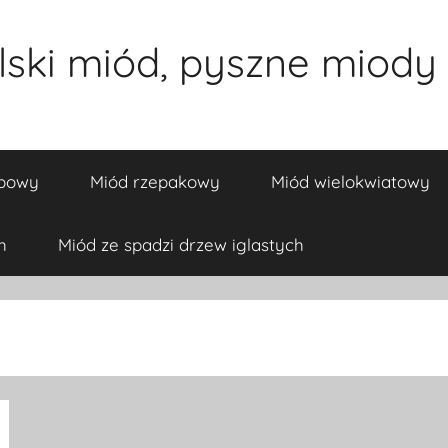
ski miód, pyszne miody 
ipowy
Miód rzepakowy
Miód wielokwiatowy
h
Miód ze spadzi drzew iglastych