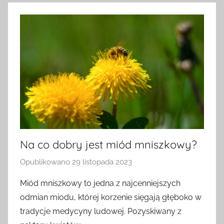
Na co dobry jest miód mniszkowy?
Opublikowano
29 listopada 2023
p
r
Miód mniszkowy to jedna z najcenniejszych
z
odmian miodu, której korzenie sięgają głęboko w
e
tradycje medycyny ludowej. Pozyskiwany z
z