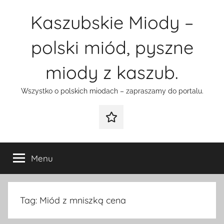
Przejdź
Kaszubskie Miody –
do
treści
polski miód, pyszne
miody z kaszub.
Wszystko o polskich miodach – zapraszamy do portalu.
Galeria
Menu
Tag:
Miód z mniszką cena