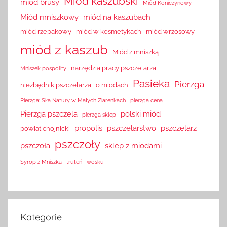
Miód kaszubski
miód brusy
Miód Koniczynowy
Miód mniszkowy
miód na kaszubach
miód rzepakowy
miód w kosmetykach
miód wrzosowy
miód z kaszub
Miód z mniszką
narzędzia pracy pszczelarza
Mniszek pospolity
Pasieka
Pierzga
niezbędnik pszczelarza
o miodach
Pierzga: Siła Natury w Małych Ziarenkach
pierzga cena
Pierzga pszczela
polski miód
pierzga sklep
propolis
pszczelarstwo
pszczelarz
powiat chojnicki
pszczoły
pszczoła
sklep z miodami
Syrop z Mniszka
truteń
wosku
Kategorie