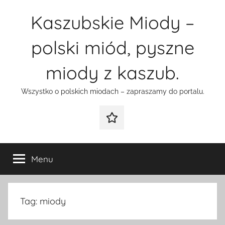
Przejdź
Kaszubskie Miody –
do
treści
polski miód, pyszne
miody z kaszub.
Wszystko o polskich miodach – zapraszamy do portalu.
Galeria
Menu
Tag:
miody