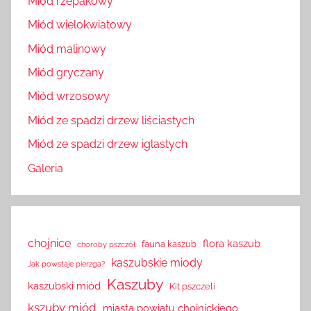
Miód rzepakowy
Miód wielokwiatowy
Miód malinowy
Miód gryczany
Miód wrzosowy
Miód ze spadzi drzew liściastych
Miód ze spadzi drzew iglastych
Galeria
chojnice
flora kaszub
fauna kaszub
choroby pszczół
kaszubskie miody
Jak powstaje pierzga?
Kaszuby
kaszubski miód
Kit pszczeli
kszuby miód
miasta powiatu chojnickiego