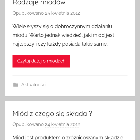
Rodzaje miodów
Opublikowano
25 kwietnia 2012
p
r
Wiele słyszy się o dobroczynnym działaniu
z
miodu. Warto jednak wiedzieć, jaki miód jest
e
najlepszy i czy każdy posiada takie same,
z
a
Czytaj dalej o miodach
d
m
i
Aktualności
n
Miód z czego się składa ?
Opublikowano
24 kwietnia 2012
p
r
Miód jest produktem o zróżnicowanym składzie