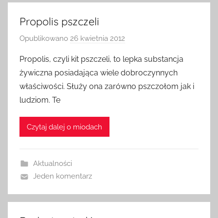
Propolis pszczeli
Opublikowano
26 kwietnia 2012
p
r
Propolis, czyli kit pszczeli, to lepka substancja
z
żywiczna posiadająca wiele dobroczynnych
e
właściwości. Służy ona zarówno pszczołom jak i
z
ludziom. Te
a
d
Czytaj dalej o miodach
m
i
n
Aktualności
Jeden komentarz