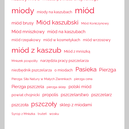
miód
miody
miody na kaszubach
Miód kaszubski
miód brusy
Miód Koniczynowy
Miód mniszkowy
miód na kaszubach
miód rzepakowy
miód w kosmetykach
miód wrzosowy
miód z kaszub
Miód z mniszką
narzędzia pracy pszczelarza
Mniszek pospolity
Pasieka
Pierzga
niezbędnik pszczelarza
o miodach
Pierzga: Siła Natury w Małych Ziarenkach
pierzga cena
Pierzga pszczela
polski miód
pierzga sklep
propolis
pszczelarstwo
pszczelarz
powiat chojnicki
pszczoły
pszczoła
sklep z miodami
Syrop z Mniszka
truteń
wosku