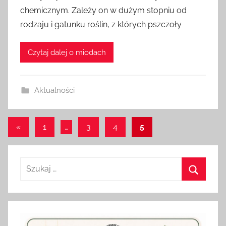
z
chemicznym. Zależy on w dużym stopniu od
e
rodzaju i gatunku roślin, z których pszczoły
z
a
Czytaj dalej o miodach
d
m
i
Aktualności
n
Stronicowanie
Poprzednie
«
1
…
3
4
5
wpisy
wpisów
Szukaj:
Szukaj