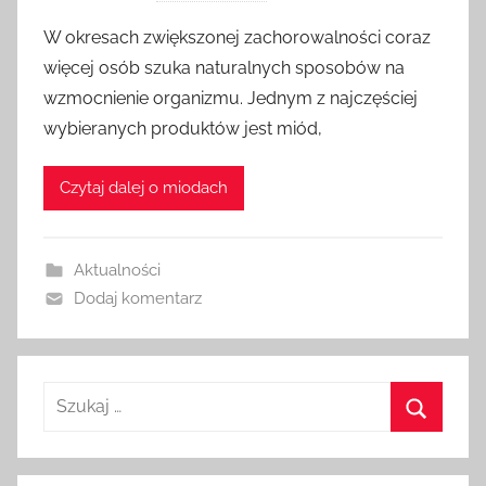
r
W okresach zwiększonej zachorowalności coraz
z
więcej osób szuka naturalnych sposobów na
e
wzmocnienie organizmu. Jednym z najczęściej
z
wybieranych produktów jest miód,
a
d
Czytaj dalej o miodach
m
i
n
Aktualności
Dodaj komentarz
Szukaj:
Szukaj