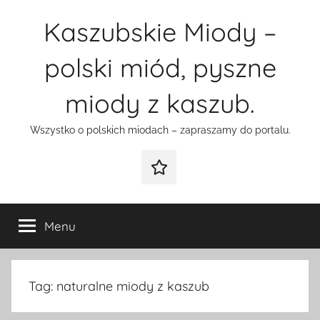
Przejdź
Kaszubskie Miody –
do
treści
polski miód, pyszne
miody z kaszub.
Wszystko o polskich miodach – zapraszamy do portalu.
Galeria
Menu
Tag:
naturalne miody z kaszub