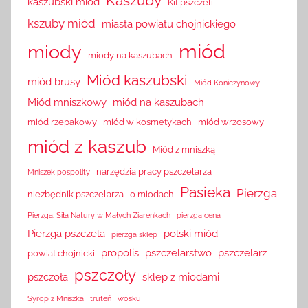
Kaszuby
kaszubski miód
Kit pszczeli
kszuby miód
miasta powiatu chojnickiego
miód
miody
miody na kaszubach
Miód kaszubski
miód brusy
Miód Koniczynowy
Miód mniszkowy
miód na kaszubach
miód rzepakowy
miód w kosmetykach
miód wrzosowy
miód z kaszub
Miód z mniszką
narzędzia pracy pszczelarza
Mniszek pospolity
Pasieka
Pierzga
niezbędnik pszczelarza
o miodach
Pierzga: Siła Natury w Małych Ziarenkach
pierzga cena
Pierzga pszczela
polski miód
pierzga sklep
propolis
pszczelarstwo
pszczelarz
powiat chojnicki
pszczoły
pszczoła
sklep z miodami
Syrop z Mniszka
truteń
wosku