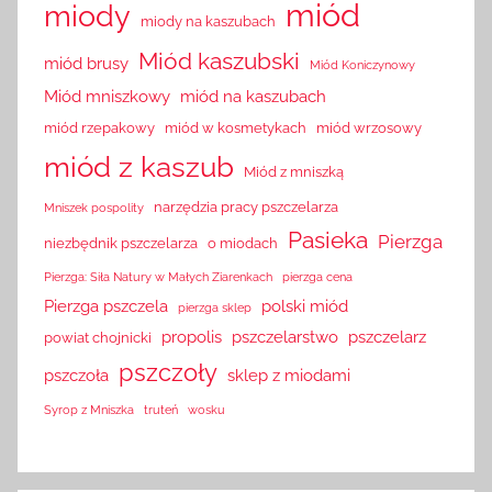
miód
miody
miody na kaszubach
Miód kaszubski
miód brusy
Miód Koniczynowy
Miód mniszkowy
miód na kaszubach
miód rzepakowy
miód w kosmetykach
miód wrzosowy
miód z kaszub
Miód z mniszką
narzędzia pracy pszczelarza
Mniszek pospolity
Pasieka
Pierzga
niezbędnik pszczelarza
o miodach
Pierzga: Siła Natury w Małych Ziarenkach
pierzga cena
Pierzga pszczela
polski miód
pierzga sklep
propolis
pszczelarstwo
pszczelarz
powiat chojnicki
pszczoły
pszczoła
sklep z miodami
Syrop z Mniszka
truteń
wosku