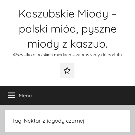
Przejdź
Kaszubskie Miody –
do
treści
polski miód, pyszne
miody z kaszub.
Wszystko o polskich miodach – zapraszamy do portalu.
Galeria
Menu
Tag:
Nektar z jagody czarnej