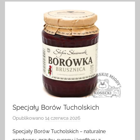
Specjały Borów Tucholskich
Opublikowano
14 czerwca 2026
p
r
Specjały Borów Tucholskich – naturalne
z