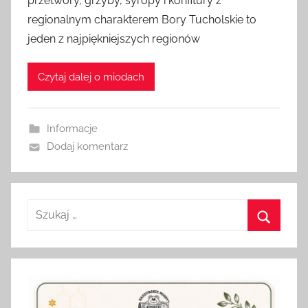
przetwory, grzyby, syropy i konfitury z
e
regionalnym charakterem Bory Tucholskie to
z
jeden z najpiękniejszych regionów
a
d
Czytaj dalej o miodach
m
i
n
Informacje
Dodaj komentarz
Szukaj:
Szukaj