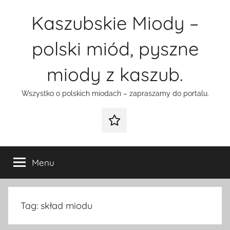
Przejdź
Kaszubskie Miody –
do
treści
polski miód, pyszne
miody z kaszub.
Wszystko o polskich miodach – zapraszamy do portalu.
Galeria
Menu
Tag:
skład miodu