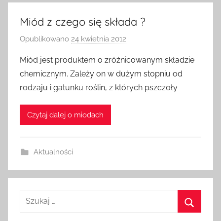
Miód z czego się składa ?
Opublikowano
24 kwietnia 2012
p
r
Miód jest produktem o zróżnicowanym składzie
z
chemicznym. Zależy on w dużym stopniu od
e
rodzaju i gatunku roślin, z których pszczoły
z
a
Czytaj dalej o miodach
d
m
i
Aktualności
n
Szukaj:
Szukaj