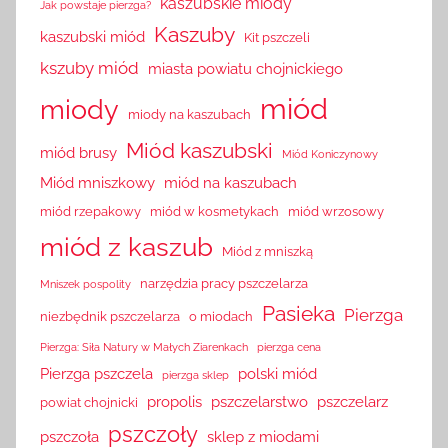
kaszubskie miody
Jak powstaje pierzga?
Kaszuby
kaszubski miód
Kit pszczeli
kszuby miód
miasta powiatu chojnickiego
miód
miody
miody na kaszubach
Miód kaszubski
miód brusy
Miód Koniczynowy
Miód mniszkowy
miód na kaszubach
miód rzepakowy
miód w kosmetykach
miód wrzosowy
miód z kaszub
Miód z mniszką
narzędzia pracy pszczelarza
Mniszek pospolity
Pasieka
Pierzga
niezbędnik pszczelarza
o miodach
Pierzga: Siła Natury w Małych Ziarenkach
pierzga cena
Pierzga pszczela
polski miód
pierzga sklep
propolis
pszczelarstwo
pszczelarz
powiat chojnicki
pszczoły
pszczoła
sklep z miodami