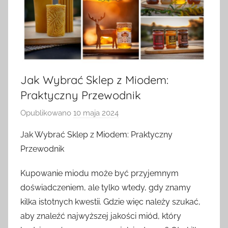
Jak Wybrać Sklep z Miodem:
Praktyczny Przewodnik
Opublikowano
10 maja 2024
p
r
Jak Wybrać Sklep z Miodem: Praktyczny
z
Przewodnik
e
z
Kupowanie miodu może być przyjemnym
a
doświadczeniem, ale tylko wtedy, gdy znamy
d
kilka istotnych kwestii. Gdzie więc należy szukać,
m
aby znaleźć najwyższej jakości miód, który
i