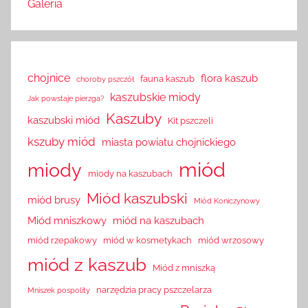
Galeria
chojnice
flora kaszub
fauna kaszub
choroby pszczół
kaszubskie miody
Jak powstaje pierzga?
Kaszuby
kaszubski miód
Kit pszczeli
kszuby miód
miasta powiatu chojnickiego
miód
miody
miody na kaszubach
Miód kaszubski
miód brusy
Miód Koniczynowy
Miód mniszkowy
miód na kaszubach
miód rzepakowy
miód w kosmetykach
miód wrzosowy
miód z kaszub
Miód z mniszką
narzędzia pracy pszczelarza
Mniszek pospolity