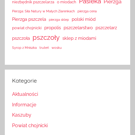
Pasieka
Pierzga
niezbędnik pszczelarza
o miodach
Pierzga: Siła Natury w Małych Ziarenkach
pierzga cena
Pierzga pszczela
polski miód
pierzga sklep
propolis
pszczelarstwo
pszczelarz
powiat chojnicki
pszczoły
pszczoła
sklep z miodami
Syrop z Mniszka
truteń
wosku
Kategorie
Aktualności
Informacje
Kaszuby
Powiat chojnicki