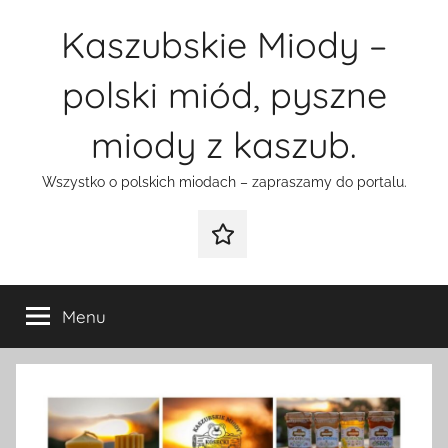
Przejdź
Kaszubskie Miody –
do
treści
polski miód, pyszne
miody z kaszub.
Wszystko o polskich miodach – zapraszamy do portalu.
Galeria
Menu