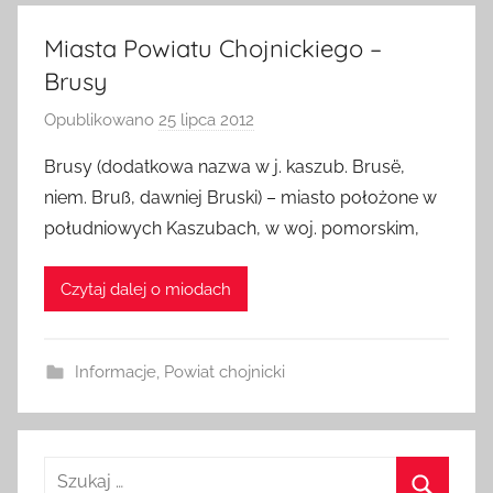
Miasta Powiatu Chojnickiego –
Brusy
Opublikowano
25 lipca 2012
p
r
Brusy (dodatkowa nazwa w j. kaszub. Brusë,
z
niem. Bruß, dawniej Bruski) – miasto położone w
e
południowych Kaszubach, w woj. pomorskim,
z
a
Czytaj dalej o miodach
d
m
i
Informacje
,
Powiat chojnicki
n
Szukaj: