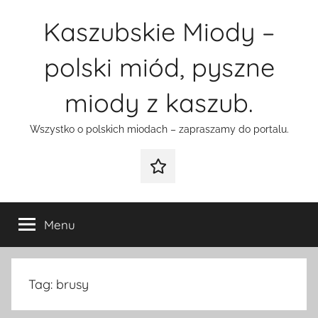
Przejdź
Kaszubskie Miody –
do
treści
polski miód, pyszne
miody z kaszub.
Wszystko o polskich miodach – zapraszamy do portalu.
Galeria
Menu
Tag:
brusy