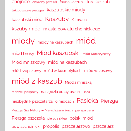
chojnice
flora kaszub
fauna kaszub
choroby pszczół
kaszubskie miody
Jak powstaje pierzga?
Kaszuby
kaszubski miód
Kit pszczeli
kszuby miód
miasta powiatu chojnickiego
miód
miody
miody na kaszubach
Miód kaszubski
miód brusy
Miód Koniczynowy
Miód mniszkowy
miód na kaszubach
miód rzepakowy
miód w kosmetykach
miód wrzosowy
miód z kaszub
Miód z mniszką
narzędzia pracy pszczelarza
Mniszek pospolity
Pasieka
Pierzga
niezbędnik pszczelarza
o miodach
Pierzga: Siła Natury w Małych Ziarenkach
pierzga cena
Pierzga pszczela
polski miód
pierzga sklep
propolis
pszczelarstwo
pszczelarz
powiat chojnicki