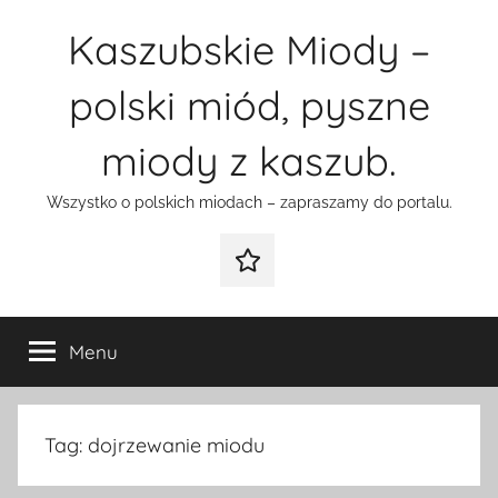
Przejdź
Kaszubskie Miody –
do
treści
polski miód, pyszne
miody z kaszub.
Wszystko o polskich miodach – zapraszamy do portalu.
Galeria
Menu
Tag:
dojrzewanie miodu