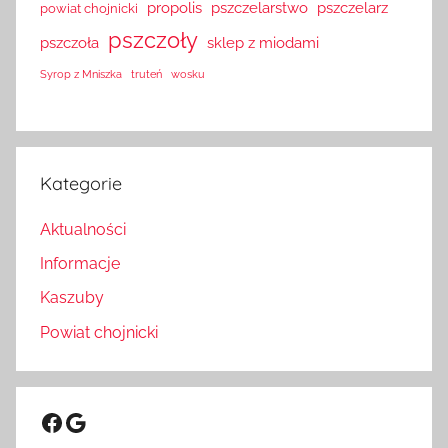
propolis
pszczelarstwo
pszczelarz
powiat chojnicki
pszczoły
pszczoła
sklep z miodami
Syrop z Mniszka
truteń
wosku
Kategorie
Aktualności
Informacje
Kaszuby
Powiat chojnicki
Facebook
Google