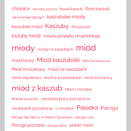
chojnice
flora kaszub
fauna kaszub
choroby pszczół
kaszubskie miody
Jak powstaje pierzga?
Kaszuby
kaszubski miód
Kit pszczeli
kszuby miód
miasta powiatu chojnickiego
miód
miody
miody na kaszubach
Miód kaszubski
miód brusy
Miód Koniczynowy
Miód mniszkowy
miód na kaszubach
miód rzepakowy
miód w kosmetykach
miód wrzosowy
miód z kaszub
Miód z mniszką
narzędzia pracy pszczelarza
Mniszek pospolity
Pasieka
Pierzga
niezbędnik pszczelarza
o miodach
Pierzga: Siła Natury w Małych Ziarenkach
pierzga cena
Pierzga pszczela
polski miód
pierzga sklep