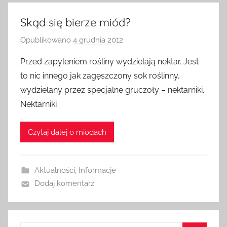
Skąd się bierze miód?
Opublikowano
4 grudnia 2012
p
r
Przed zapyleniem rośliny wydzielają nektar. Jest
z
to nic innego jak zagęszczony sok roślinny,
e
wydzielany przez specjalne gruczoły – nektarniki.
z
Nektarniki
a
d
Czytaj dalej o miodach
m
i
n
Aktualności
,
Informacje
Dodaj komentarz