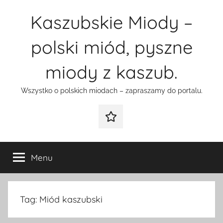
Przejdź
Kaszubskie Miody –
do
treści
polski miód, pyszne
miody z kaszub.
Wszystko o polskich miodach – zapraszamy do portalu.
Galeria
Menu
Tag:
Miód kaszubski