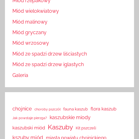
Miód rzepakowy
Miód wielokwiatowy
Miód malinowy
Miód gryczany
Miód wrzosowy
Miód ze spadzi drzew liściastych
Miód ze spadzi drzew iglastych
Galeria
chojnice
flora kaszub
fauna kaszub
choroby pszczół
kaszubskie miody
Jak powstaje pierzga?
Kaszuby
kaszubski miód
Kit pszczeli
kszuby miód
miasta powiatu chojnickiego