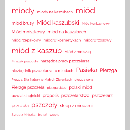
miód
miody
miody na kaszubach
Miód kaszubski
miód brusy
Miód Koniczynowy
Miód mniszkowy
miód na kaszubach
miód rzepakowy
miód w kosmetykach
miód wrzosowy
miód z kaszub
Miód z mniszką
narzędzia pracy pszczelarza
Mniszek pospolity
Pasieka
Pierzga
niezbędnik pszczelarza
o miodach
Pierzga: Siła Natury w Małych Ziarenkach
pierzga cena
Pierzga pszczela
polski miód
pierzga sklep
propolis
pszczelarstwo
pszczelarz
powiat chojnicki
pszczoły
pszczoła
sklep z miodami
Syrop z Mniszka
truteń
wosku