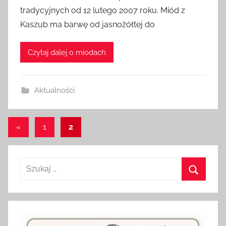
z
tradycyjnych od 12 lutego 2007 roku. Miód z
e
Kaszub ma barwę od jasnożółtej do
z
a
Czytaj dalej o miodach
d
m
i
Aktualności
n
Stronicowanie
Poprzednie
«
1
2
wpisy
wpisów
Szukaj:
Szukaj