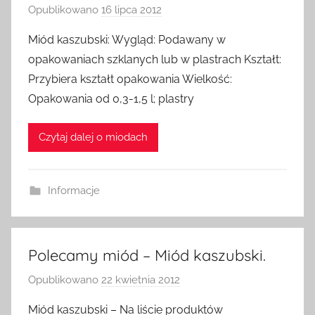
Opublikowano
16 lipca 2012
p
r
Miód kaszubski: Wygląd: Podawany w
z
opakowaniach szklanych lub w plastrach Kształt:
e
Przybiera kształt opakowania Wielkość:
z
Opakowania od 0,3-1,5 l; plastry
a
d
Czytaj dalej o miodach
m
i
n
Informacje
Polecamy miód – Miód kaszubski.
Opublikowano
22 kwietnia 2012
p
r
Miód kaszubski – Na liście produktów