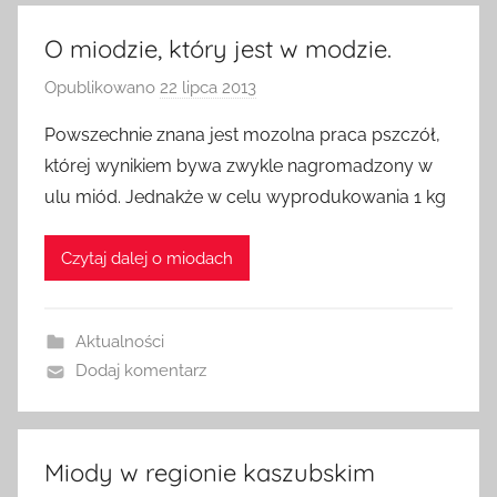
O miodzie, który jest w modzie.
Opublikowano
22 lipca 2013
p
r
Powszechnie znana jest mozolna praca pszczół,
z
której wynikiem bywa zwykle nagromadzony w
e
ulu miód. Jednakże w celu wyprodukowania 1 kg
z
a
Czytaj dalej o miodach
d
m
i
Aktualności
n
Dodaj komentarz
Miody w regionie kaszubskim