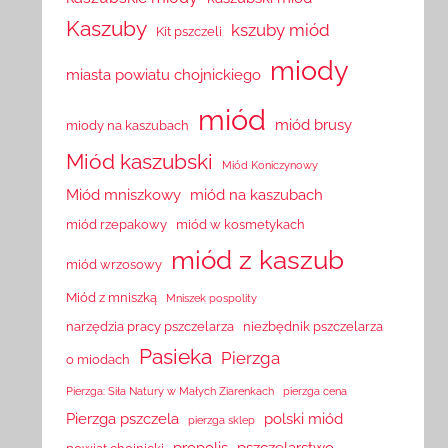
Kaszuby
kszuby miód
Kit pszczeli
miody
miasta powiatu chojnickiego
miód
miód brusy
miody na kaszubach
Miód kaszubski
Miód Koniczynowy
Miód mniszkowy
miód na kaszubach
miód rzepakowy
miód w kosmetykach
miód z kaszub
miód wrzosowy
Miód z mniszką
Mniszek pospolity
narzędzia pracy pszczelarza
niezbędnik pszczelarza
Pasieka
Pierzga
o miodach
Pierzga: Siła Natury w Małych Ziarenkach
pierzga cena
Pierzga pszczela
polski miód
pierzga sklep
propolis
pszczelarstwo