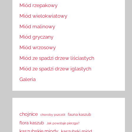
Miód rzepakowy
Miód wielokwiatowy
Miód malinowy
Miód gryczany
Miód wrzosowy
Miód ze spadzi drzew liściastych
Miód ze spadzi drzew iglastych
Galeria
chojnice
fauna kaszub
choroby pszczół
flora kaszub
Jak powstaje pierzga?
kaszubskie miody
kaszubski miód