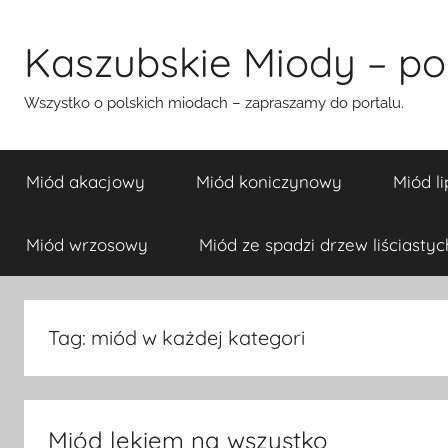
Przejdź
do
Kaszubskie Miody – pol
treści
Wszystko o polskich miodach – zapraszamy do portalu.
Miód akacjowy
Miód koniczynowy
Miód l
Miód wrzosowy
Miód ze spadzi drzew liściastyc
Tag:
miód w każdej kategori
Miód lekiem na wszystko