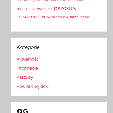
powiat chojnicki
pszczoły
pszczelarz
pszczoła
sklep z miodami
Syrop z Mniszka
truteń
wosku
Kategorie
Aktualności
Informacje
Kaszuby
Powiat chojnicki
Facebook
Google