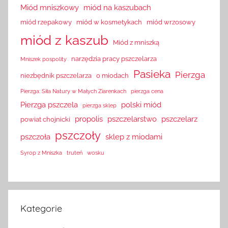
Miód mniszkowy
miód na kaszubach
miód rzepakowy
miód w kosmetykach
miód wrzosowy
miód z kaszub
Miód z mniszką
narzędzia pracy pszczelarza
Mniszek pospolity
Pasieka
Pierzga
niezbędnik pszczelarza
o miodach
Pierzga: Siła Natury w Małych Ziarenkach
pierzga cena
Pierzga pszczela
polski miód
pierzga sklep
propolis
pszczelarstwo
pszczelarz
powiat chojnicki
pszczoły
pszczoła
sklep z miodami
Syrop z Mniszka
truteń
wosku
Kategorie