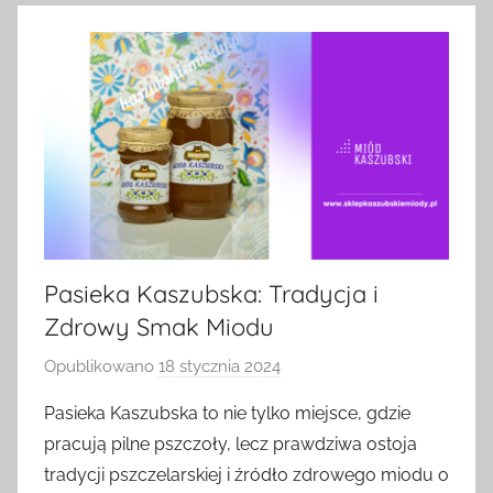
Pasieka Kaszubska: Tradycja i
Zdrowy Smak Miodu
Opublikowano
18 stycznia 2024
p
r
Pasieka Kaszubska to nie tylko miejsce, gdzie
z
pracują pilne pszczoły, lecz prawdziwa ostoja
e
tradycji pszczelarskiej i źródło zdrowego miodu o
z