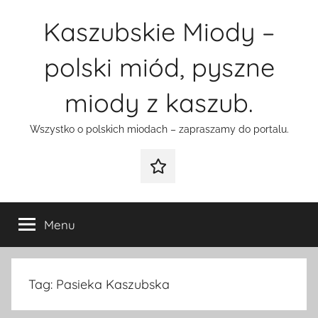
Przejdź
Kaszubskie Miody –
do
treści
polski miód, pyszne
miody z kaszub.
Wszystko o polskich miodach – zapraszamy do portalu.
Galeria
Menu
Tag:
Pasieka Kaszubska