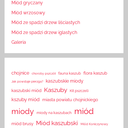
Miód gryczany
Miód wrzosowy
Miód ze spadzi drzew liściastych
Miód ze spadzi drzew iglastych
Galeria
chojnice
flora kaszub
fauna kaszub
choroby pszczół
kaszubskie miody
Jak powstaje pierzga?
Kaszuby
kaszubski miód
Kit pszczeli
kszuby miód
miasta powiatu chojnickiego
miód
miody
miody na kaszubach
Miód kaszubski
miód brusy
Miód Koniczynowy