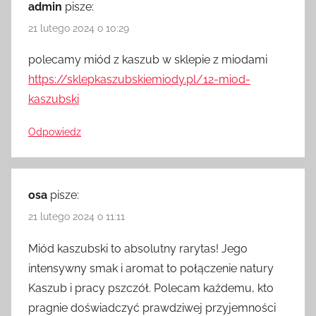
admin
pisze:
21 lutego 2024 o 10:29
polecamy miód z kaszub w sklepie z miodami
https://sklepkaszubskiemiody.pl/12-miod-
kaszubski
Odpowiedz
osa
pisze:
21 lutego 2024 o 11:11
Miód kaszubski to absolutny rarytas! Jego
intensywny smak i aromat to połączenie natury
Kaszub i pracy pszczół. Polecam każdemu, kto
pragnie doświadczyć prawdziwej przyjemności