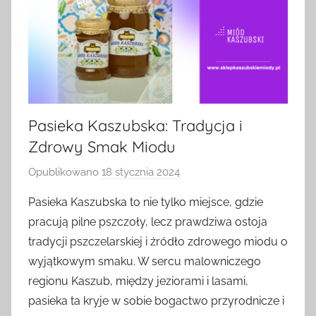
Pasieka Kaszubska: Tradycja i
Zdrowy Smak Miodu
Opublikowano
18 stycznia 2024
p
r
Pasieka Kaszubska to nie tylko miejsce, gdzie
z
pracują pilne pszczoły, lecz prawdziwa ostoja
e
tradycji pszczelarskiej i źródło zdrowego miodu o
z
wyjątkowym smaku. W sercu malowniczego
a
regionu Kaszub, między jeziorami i lasami,
d
pasieka ta kryje w sobie bogactwo przyrodnicze i
m