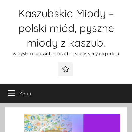
Przejdź
Kaszubskie Miody –
do
treści
polski miód, pyszne
miody z kaszub.
Wszystko o polskich miodach – zapraszamy do portalu.
Galeria
Menu