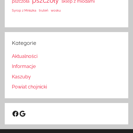
pszczoły
pszczoła
sklep z miodami
Syrop z Mniszka
truteń
wosku
Kategorie
Aktualności
Informacje
Kaszuby
Powiat chojnicki
Facebook
Google