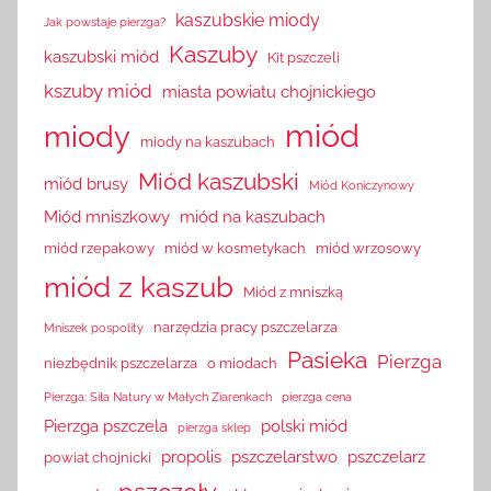
kaszubskie miody
Jak powstaje pierzga?
Kaszuby
kaszubski miód
Kit pszczeli
kszuby miód
miasta powiatu chojnickiego
miód
miody
miody na kaszubach
Miód kaszubski
miód brusy
Miód Koniczynowy
Miód mniszkowy
miód na kaszubach
miód rzepakowy
miód w kosmetykach
miód wrzosowy
miód z kaszub
Miód z mniszką
narzędzia pracy pszczelarza
Mniszek pospolity
Pasieka
Pierzga
niezbędnik pszczelarza
o miodach
Pierzga: Siła Natury w Małych Ziarenkach
pierzga cena
Pierzga pszczela
polski miód
pierzga sklep
propolis
pszczelarstwo
pszczelarz
powiat chojnicki