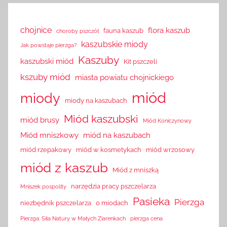
chojnice
flora kaszub
fauna kaszub
choroby pszczół
kaszubskie miody
Jak powstaje pierzga?
Kaszuby
kaszubski miód
Kit pszczeli
kszuby miód
miasta powiatu chojnickiego
miód
miody
miody na kaszubach
Miód kaszubski
miód brusy
Miód Koniczynowy
Miód mniszkowy
miód na kaszubach
miód rzepakowy
miód w kosmetykach
miód wrzosowy
miód z kaszub
Miód z mniszką
narzędzia pracy pszczelarza
Mniszek pospolity
Pasieka
Pierzga
niezbędnik pszczelarza
o miodach
Pierzga: Siła Natury w Małych Ziarenkach
pierzga cena