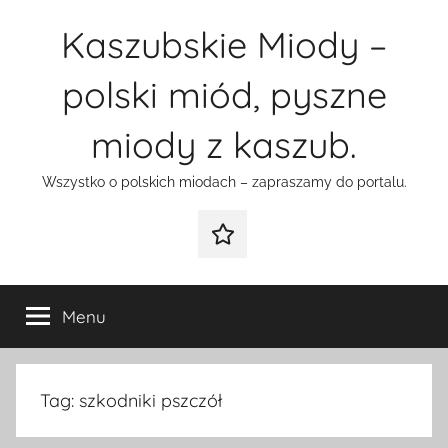
Przejdź
Kaszubskie Miody –
do
treści
polski miód, pyszne
miody z kaszub.
Wszystko o polskich miodach – zapraszamy do portalu.
Galeria
Menu
Tag:
szkodniki pszczół