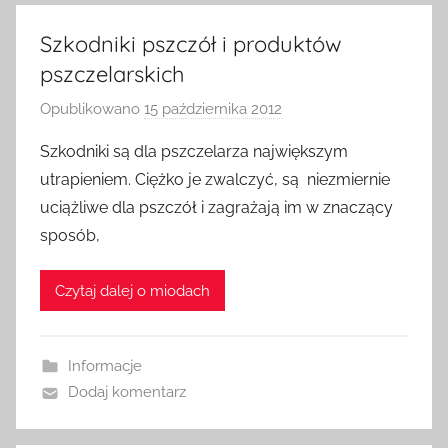
Szkodniki pszczół i produktów
pszczelarskich
Opublikowano
15 października 2012
p
r
Szkodniki są dla pszczelarza największym
z
utrapieniem. Ciężko je zwalczyć, są niezmiernie
e
uciążliwe dla pszczół i zagrażają im w znaczący
z
sposób,
a
d
Czytaj dalej o miodach
m
i
n
Informacje
Dodaj komentarz