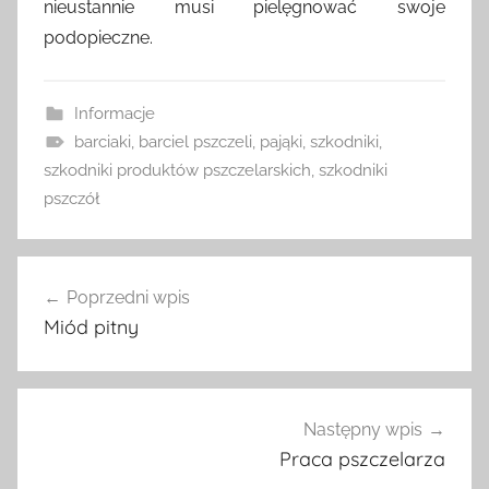
nieustannie musi pielęgnować swoje
podopieczne.
Informacje
barciaki
,
barciel pszczeli
,
pająki
,
szkodniki
,
szkodniki produktów pszczelarskich
,
szkodniki
pszczół
Nawigacja
Poprzedni wpis
wpisu
Miód pitny
Następny wpis
Praca pszczelarza