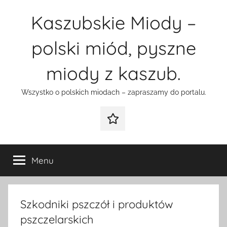
Przejdź
Kaszubskie Miody –
do
treści
polski miód, pyszne
miody z kaszub.
Wszystko o polskich miodach – zapraszamy do portalu.
Galeria
Menu
Szkodniki pszczół i produktów
pszczelarskich