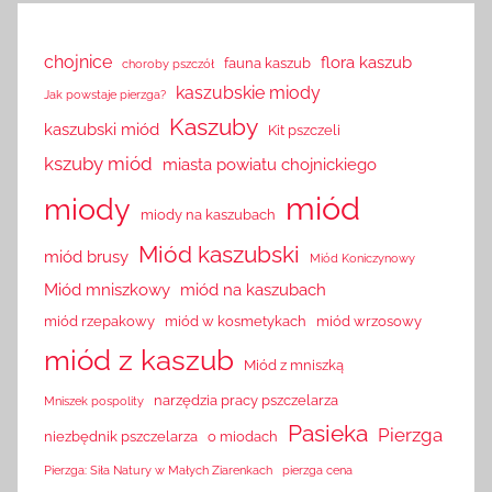
chojnice
flora kaszub
fauna kaszub
choroby pszczół
kaszubskie miody
Jak powstaje pierzga?
Kaszuby
kaszubski miód
Kit pszczeli
kszuby miód
miasta powiatu chojnickiego
miód
miody
miody na kaszubach
Miód kaszubski
miód brusy
Miód Koniczynowy
Miód mniszkowy
miód na kaszubach
miód rzepakowy
miód w kosmetykach
miód wrzosowy
miód z kaszub
Miód z mniszką
narzędzia pracy pszczelarza
Mniszek pospolity
Pasieka
Pierzga
niezbędnik pszczelarza
o miodach
Pierzga: Siła Natury w Małych Ziarenkach
pierzga cena