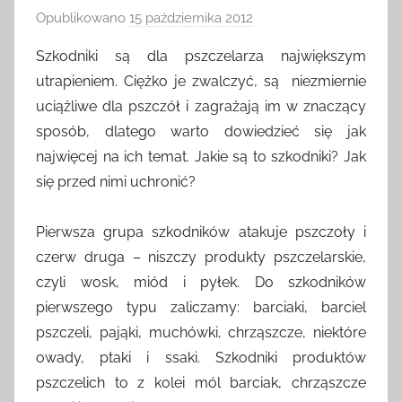
Opublikowano
15 października 2012
p
r
Szkodniki są dla pszczelarza największym
z
utrapieniem. Ciężko je zwalczyć, są niezmiernie
e
uciążliwe dla pszczół i zagrażają im w znaczący
z
sposób, dlatego warto dowiedzieć się jak
a
najwięcej na ich temat. Jakie są to szkodniki? Jak
d
się przed nimi uchronić?
m
i
n
Pierwsza grupa szkodników atakuje pszczoły i
czerw druga – niszczy produkty pszczelarskie,
czyli wosk, miód i pyłek. Do szkodników
pierwszego typu zaliczamy: barciaki, barciel
pszczeli, pająki, muchówki, chrząszcze, niektóre
owady, ptaki i ssaki. Szkodniki produktów
pszczelich to z kolei mól barciak, chrząszcze