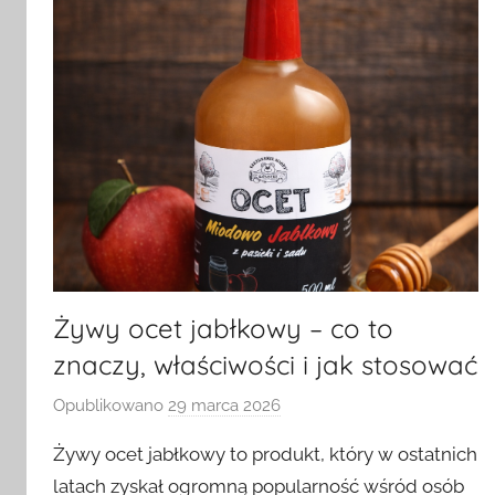
Żywy ocet jabłkowy – co to
znaczy, właściwości i jak stosować
Opublikowano
29 marca 2026
p
r
Żywy ocet jabłkowy to produkt, który w ostatnich
z
latach zyskał ogromną popularność wśród osób
e