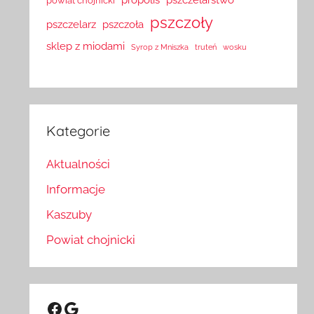
powiat chojnicki
pszczoły
pszczelarz
pszczoła
sklep z miodami
Syrop z Mniszka
truteń
wosku
Kategorie
Aktualności
Informacje
Kaszuby
Powiat chojnicki
Facebook
Google