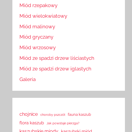
Miód rzepakowy
Miód wielokwiatowy
Miód malinowy
Miód gryczany
Miód wrzosowy
Miód ze spadzi drzew liściastych
Miód ze spadzi drzew iglastych
Galeria
chojnice
fauna kaszub
choroby pszczół
flora kaszub
Jak powstaje pierzga?
kaszubskie miody
kaszubski miód