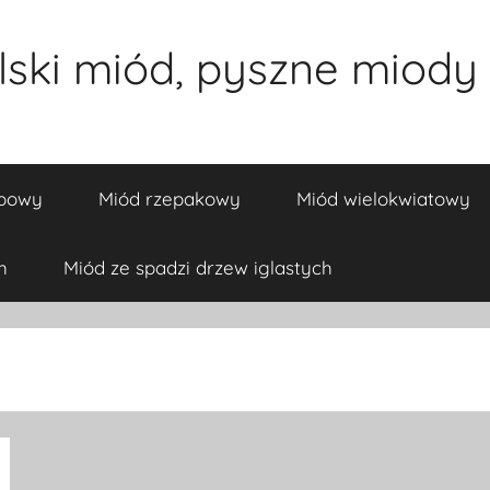
ski miód, pyszne miody 
ipowy
Miód rzepakowy
Miód wielokwiatowy
h
Miód ze spadzi drzew iglastych