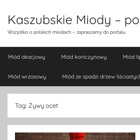
Przejdź
do
Kaszubskie Miody – pol
treści
Wszystko o polskich miodach – zapraszamy do portalu.
Miód akacjowy
Miód koniczynowy
Miód l
Miód wrzosowy
Miód ze spadzi drzew liściastyc
Tag:
Żywy ocet