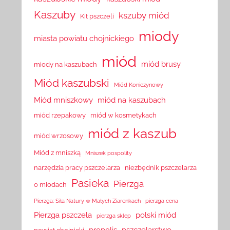
Kaszuby
kszuby miód
Kit pszczeli
miody
miasta powiatu chojnickiego
miód
miód brusy
miody na kaszubach
Miód kaszubski
Miód Koniczynowy
Miód mniszkowy
miód na kaszubach
miód rzepakowy
miód w kosmetykach
miód z kaszub
miód wrzosowy
Miód z mniszką
Mniszek pospolity
narzędzia pracy pszczelarza
niezbędnik pszczelarza
Pasieka
Pierzga
o miodach
Pierzga: Siła Natury w Małych Ziarenkach
pierzga cena
Pierzga pszczela
polski miód
pierzga sklep
propolis
pszczelarstwo