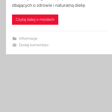
dbających o zdrowie i naturalną dietę.
z
a
d
Czytaj dalej o miodach
m
i
n
Informacje
Dodaj komentarz