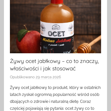
Żywy ocet jabłkowy – co to znaczy,
właściwości i jak stosować
Opublikowano
29 marca 2026
p
r
Żywy ocet jabłkowy to produkt, który w ostatnich
z
latach zyskał ogromną popularność wśród osób
e
dbających o zdrowie i naturalną dietę. Coraz
z
częściej pojawiają się pytania: ocet żywy co to
a