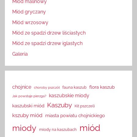
Miód malinowy
Miód gryczany
Miód wrzosowy
Miód ze spadzi drzew liściastych
Miód ze spadzi drzew iglastych
Galeria
chojnice
flora kaszub
fauna kaszub
choroby pszczół
kaszubskie miody
Jak powstaje pierzga?
Kaszuby
kaszubski miód
Kit pszczeli
kszuby miód
miasta powiatu chojnickiego
miód
miody
miody na kaszubach