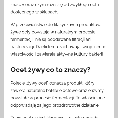
znaczy oraz czym różni się od zwykłego octu
d
dostępnego w sklepach.
m
i
W przeciwieństwie do klasycznych produktów,
n
żywe octy powstają w naturalnym procesie
fermentacji i nie są poddawane filtracji ani
pasteryzacji. Dzięki temu zachowują swoje cenne
właściwości i zawierają aktywne kultury bakterii.
Ocet żywy co to znaczy?
Pojęcie „żywy ocet” oznacza produkt, który
zawiera naturalne bakterie octowe oraz enzymy
powstałe w procesie fermentacji. To właśnie one
odpowiadają za jego prozdrowotne działanie.
Żywy ocet nie jest klarowny – często posiada