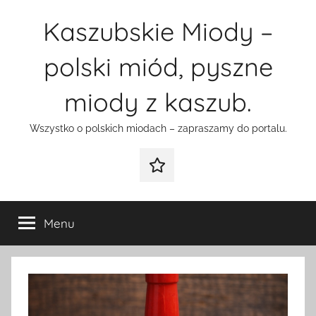
Przejdź
Kaszubskie Miody –
do
treści
polski miód, pyszne
miody z kaszub.
Wszystko o polskich miodach – zapraszamy do portalu.
Galeria
Menu