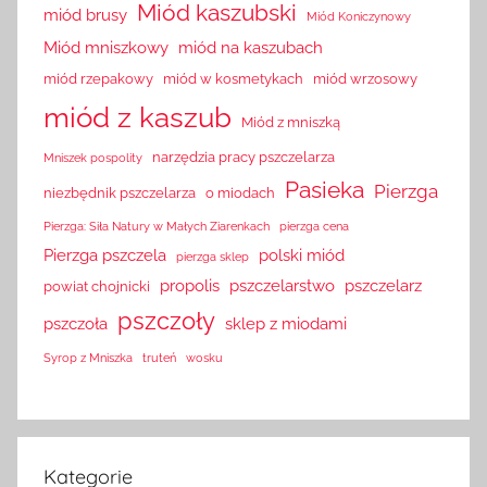
Miód kaszubski
miód brusy
Miód Koniczynowy
Miód mniszkowy
miód na kaszubach
miód rzepakowy
miód w kosmetykach
miód wrzosowy
miód z kaszub
Miód z mniszką
narzędzia pracy pszczelarza
Mniszek pospolity
Pasieka
Pierzga
niezbędnik pszczelarza
o miodach
Pierzga: Siła Natury w Małych Ziarenkach
pierzga cena
Pierzga pszczela
polski miód
pierzga sklep
propolis
pszczelarstwo
pszczelarz
powiat chojnicki
pszczoły
pszczoła
sklep z miodami
Syrop z Mniszka
truteń
wosku
Kategorie