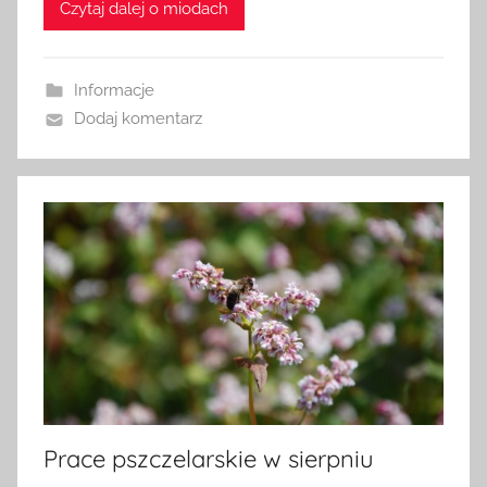
Czytaj dalej o miodach
d
m
i
Informacje
n
Dodaj komentarz
Prace pszczelarskie w sierpniu