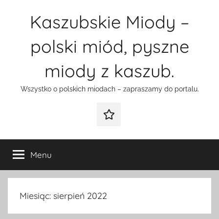
Przejdź
Kaszubskie Miody –
do
treści
polski miód, pyszne
miody z kaszub.
Wszystko o polskich miodach – zapraszamy do portalu.
Galeria
Menu
Miesiąc:
sierpień 2022