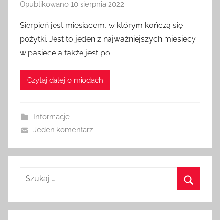
Opublikowano
10 sierpnia 2022
p
r
Sierpień jest miesiącem, w którym kończą się
z
pożytki. Jest to jeden z najważniejszych miesięcy
e
w pasiece a także jest po
z
a
Czytaj dalej o miodach
d
m
i
Informacje
n
Jeden komentarz
Szukaj:
Szukaj