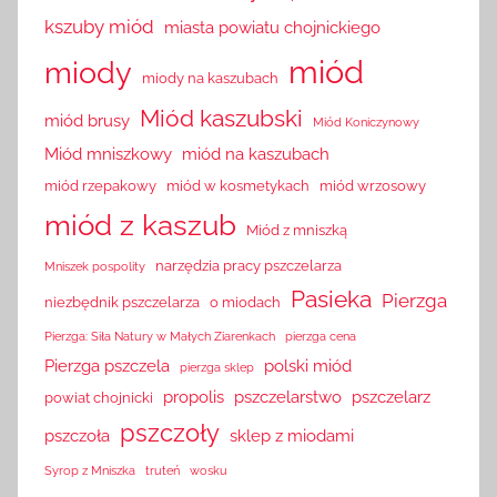
kszuby miód
miasta powiatu chojnickiego
miód
miody
miody na kaszubach
Miód kaszubski
miód brusy
Miód Koniczynowy
Miód mniszkowy
miód na kaszubach
miód rzepakowy
miód w kosmetykach
miód wrzosowy
miód z kaszub
Miód z mniszką
narzędzia pracy pszczelarza
Mniszek pospolity
Pasieka
Pierzga
niezbędnik pszczelarza
o miodach
Pierzga: Siła Natury w Małych Ziarenkach
pierzga cena
Pierzga pszczela
polski miód
pierzga sklep
propolis
pszczelarstwo
pszczelarz
powiat chojnicki
pszczoły
pszczoła
sklep z miodami
Syrop z Mniszka
truteń
wosku