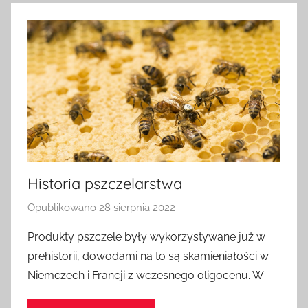
Historia pszczelarstwa
Opublikowano
28 sierpnia 2022
p
r
Produkty pszczele były wykorzystywane już w
z
prehistorii, dowodami na to są skamieniałości w
e
Niemczech i Francji z wczesnego oligocenu. W
z
a