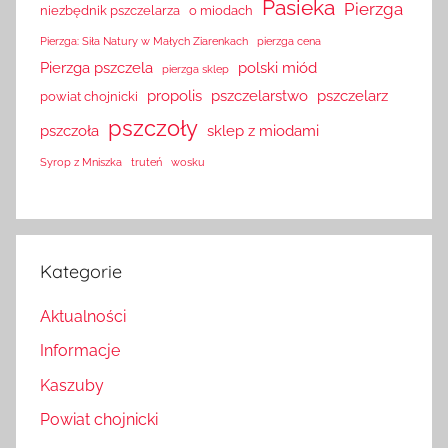
Pasieka
Pierzga
niezbędnik pszczelarza
o miodach
Pierzga: Siła Natury w Małych Ziarenkach
pierzga cena
Pierzga pszczela
polski miód
pierzga sklep
propolis
pszczelarstwo
pszczelarz
powiat chojnicki
pszczoły
pszczoła
sklep z miodami
Syrop z Mniszka
truteń
wosku
Kategorie
Aktualności
Informacje
Kaszuby
Powiat chojnicki