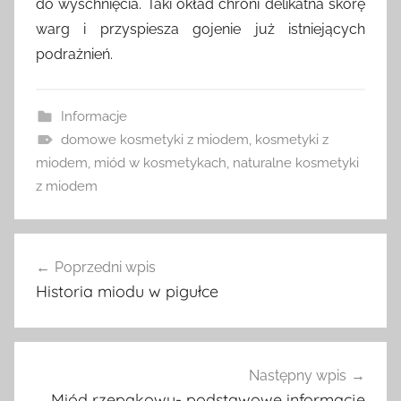
do wyschnięcia. Taki okład chroni delikatna skórę
warg i przyspiesza gojenie już istniejących
podrażnień.
Informacje
domowe kosmetyki z miodem
,
kosmetyki z
miodem
,
miód w kosmetykach
,
naturalne kosmetyki
z miodem
Nawigacja
Poprzedni wpis
wpisu
Historia miodu w pigułce
Następny wpis
Miód rzepakowy- podstawowe informacje