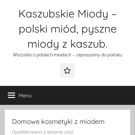
Przejdź
Kaszubskie Miody –
do
treści
polski miód, pyszne
miody z kaszub.
Wszystko o polskich miodach – zapraszamy do portalu.
Galeria
Menu
Domowe kosmetyki z miodem
Opublikowano
2 sierpnia 2012
p