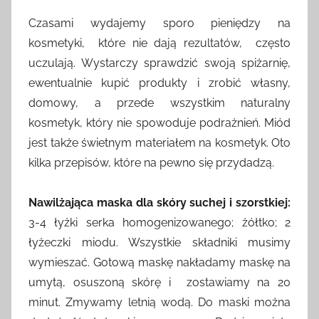
r
Czasami wydajemy sporo pieniędzy na
z
kosmetyki, które nie dają rezultatów, często
e
uczulają. Wystarczy sprawdzić swoją spiżarnię,
z
ewentualnie kupić produkty i zrobić własny,
a
domowy, a przede wszystkim naturalny
d
kosmetyk, który nie spowoduje podrażnień. Miód
m
i
jest także świetnym materiałem na kosmetyk. Oto
n
kilka przepisów, które na pewno się przydadzą.
Nawilżająca maska dla skóry suchej i szorstkiej:
3-4 łyżki serka homogenizowanego; żółtko; 2
łyżeczki miodu. Wszystkie składniki musimy
wymieszać. Gotową maskę nakładamy maskę na
umytą, osuszoną skórę i zostawiamy na 20
minut. Zmywamy letnią wodą. Do maski można