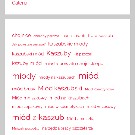
Galeria
chojnice
flora kaszub
fauna kaszub
choroby pszczół
kaszubskie miody
Jak powstaje pierzga?
Kaszuby
kaszubski miód
Kit pszczeli
kszuby miód
miasta powiatu chojnickiego
miód
miody
miody na kaszubach
Miód kaszubski
miód brusy
Miód Koniczynowy
Miód mniszkowy
miód na kaszubach
miód rzepakowy
miód w kosmetykach
miód wrzosowy
miód z kaszub
Miód z mniszką
narzędzia pracy pszczelarza
Mniszek pospolity