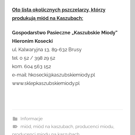
r
Oto lista okolicznych pszczelarzy, którzy
z
produkują miód na Kaszubach:
e
z
Gospodarstwo Pasieczne „Kaszubskie Miody”
a
Hieronim Kosecki
d
ul. Kalwaryjna 13, 89-632 Brusy
m
tel. 0 52 / 398 29 52
i
kom. 604 563 152
n
e-mail: hkosecki@kaszubskiemiody.pl
www.sklepkaszubskiemiody.pl
Informacje
miód
,
miód na kaszubach
,
producenci miodu
,
producenci miodu na kaszubach