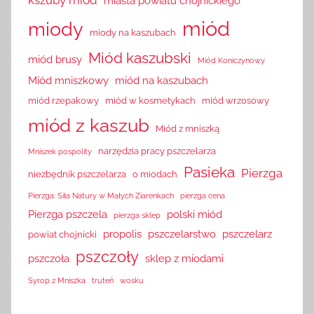
miasta powiatu chojnickiego
miód
miody
miody na kaszubach
Miód kaszubski
miód brusy
Miód Koniczynowy
Miód mniszkowy
miód na kaszubach
miód rzepakowy
miód w kosmetykach
miód wrzosowy
miód z kaszub
Miód z mniszką
narzędzia pracy pszczelarza
Mniszek pospolity
Pasieka
Pierzga
niezbędnik pszczelarza
o miodach
Pierzga: Siła Natury w Małych Ziarenkach
pierzga cena
Pierzga pszczela
polski miód
pierzga sklep
propolis
pszczelarstwo
pszczelarz
powiat chojnicki
pszczoły
pszczoła
sklep z miodami
Syrop z Mniszka
truteń
wosku