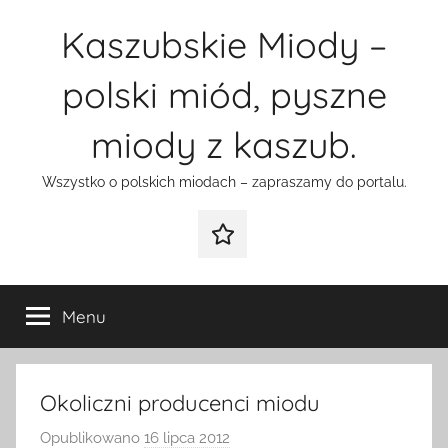
Przejdź
Kaszubskie Miody –
do
treści
polski miód, pyszne
miody z kaszub.
Wszystko o polskich miodach – zapraszamy do portalu.
Galeria
Menu
Okoliczni producenci miodu
Opublikowano
16 lipca 2012
p