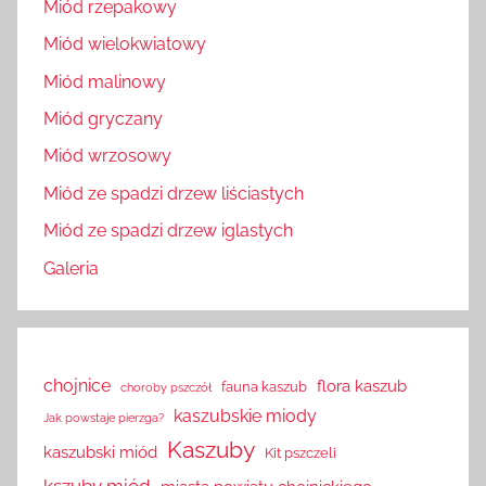
Miód rzepakowy
Miód wielokwiatowy
Miód malinowy
Miód gryczany
Miód wrzosowy
Miód ze spadzi drzew liściastych
Miód ze spadzi drzew iglastych
Galeria
chojnice
flora kaszub
fauna kaszub
choroby pszczół
kaszubskie miody
Jak powstaje pierzga?
Kaszuby
kaszubski miód
Kit pszczeli
kszuby miód