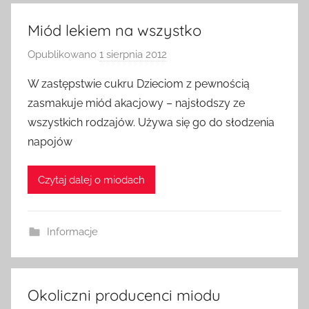
Miód lekiem na wszystko
Opublikowano
1 sierpnia 2012
p
r
W zastępstwie cukru Dzieciom z pewnością
z
zasmakuje miód akacjowy – najsłodszy ze
e
wszystkich rodzajów. Używa się go do słodzenia
z
napojów
a
d
Czytaj dalej o miodach
m
i
n
Informacje
Okoliczni producenci miodu