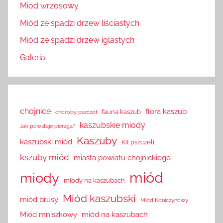
Miód wrzosowy
Miód ze spadzi drzew liściastych
Miód ze spadzi drzew iglastych
Galeria
chojnice
flora kaszub
fauna kaszub
choroby pszczół
kaszubskie miody
Jak powstaje pierzga?
Kaszuby
kaszubski miód
Kit pszczeli
kszuby miód
miasta powiatu chojnickiego
miód
miody
miody na kaszubach
Miód kaszubski
miód brusy
Miód Koniczynowy
Miód mniszkowy
miód na kaszubach