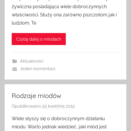
z
żywiczna posiadająca wiele dobroczynnych
e
właściwości. Służy ona zarówno pszczołom jak i
z
ludziom. Te
a
d
Czytaj dalej o miodach
m
i
n
Aktualności
Jeden komentarz
Rodzaje miodów
Opublikowano
25 kwietnia 2012
p
r
Wiele słyszy się o dobroczynnym działaniu
z
miodu. Warto jednak wiedzieć, jaki miód jest
e