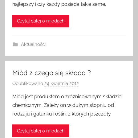
najlepszy i czy każdy posiada takie same,
z
a
Czytaj dalej o miodach
d
m
i
Aktualności
n
Miód z czego się składa ?
Opublikowano
24 kwietnia 2012
p
r
Miód jest produktem o zróżnicowanym składzie
z
chemicznym. Zależy on w dużym stopniu od
e
rodzaju i gatunku roślin, z których pszczoły
z
a
Czytaj dalej o miodach
d