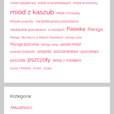
miód rzepakowy
miód w kosmetykach
miód wrzosowy
miód z kaszub
Miód z mniszką
narzędzia pracy pszczelarza
Mniszek pospolity
Pasieka
Pierzga
niezbędnik pszczelarza
o miodach
Pierzga: Siła Natury w Małych Ziarenkach
pierzga cena
Pierzga pszczela
polski miód
pierzga sklep
propolis
pszczelarstwo
pszczelarz
powiat chojnicki
pszczoły
pszczoła
sklep z miodami
Syrop z Mniszka
truteń
wosku
Kategorie
Aktualności