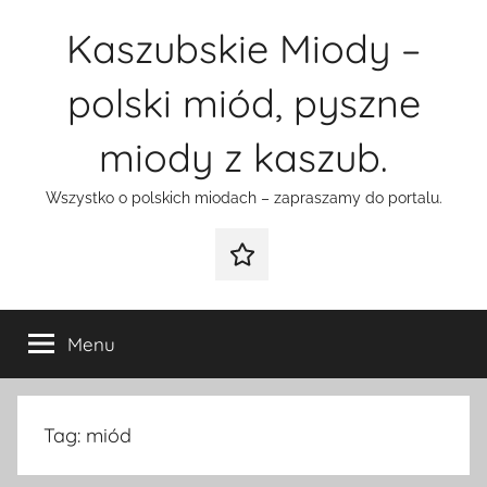
Przejdź
Kaszubskie Miody –
do
treści
polski miód, pyszne
miody z kaszub.
Wszystko o polskich miodach – zapraszamy do portalu.
Galeria
Menu
Tag:
miód