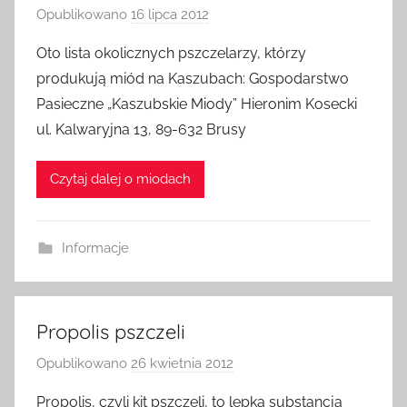
Opublikowano
16 lipca 2012
p
r
Oto lista okolicznych pszczelarzy, którzy
z
produkują miód na Kaszubach: Gospodarstwo
e
Pasieczne „Kaszubskie Miody” Hieronim Kosecki
z
ul. Kalwaryjna 13, 89-632 Brusy
a
d
Czytaj dalej o miodach
m
i
n
Informacje
Propolis pszczeli
Opublikowano
26 kwietnia 2012
p
r
Propolis, czyli kit pszczeli, to lepka substancja