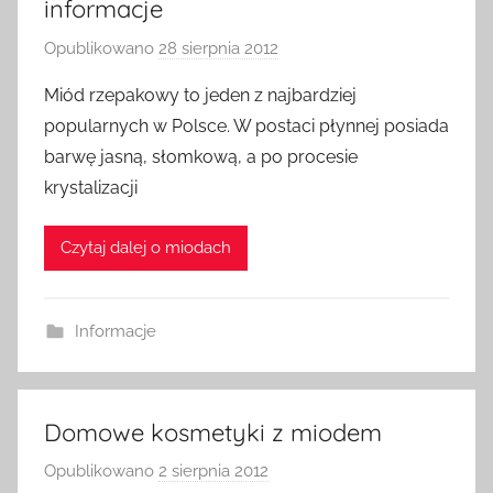
informacje
Opublikowano
28 sierpnia 2012
p
r
Miód rzepakowy to jeden z najbardziej
z
popularnych w Polsce. W postaci płynnej posiada
e
barwę jasną, słomkową, a po procesie
z
krystalizacji
a
d
Czytaj dalej o miodach
m
i
n
Informacje
Domowe kosmetyki z miodem
Opublikowano
2 sierpnia 2012
p