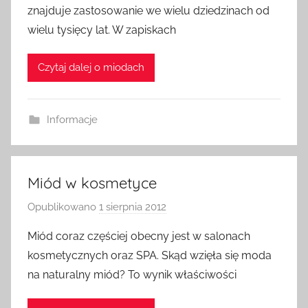
znajduje zastosowanie we wielu dziedzinach od
z
wielu tysięcy lat. W zapiskach
a
d
Czytaj dalej o miodach
m
i
n
Informacje
Miód w kosmetyce
Opublikowano
1 sierpnia 2012
p
r
Miód coraz częściej obecny jest w salonach
z
kosmetycznych oraz SPA. Skąd wzięła się moda
e
na naturalny miód? To wynik właściwości
z
a