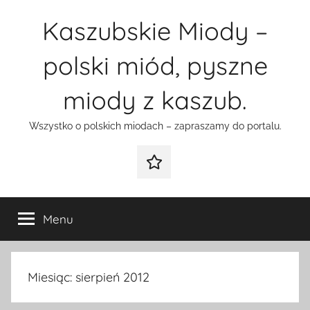
Przejdź
Kaszubskie Miody –
do
treści
polski miód, pyszne
miody z kaszub.
Wszystko o polskich miodach – zapraszamy do portalu.
Galeria
Menu
Miesiąc:
sierpień 2012