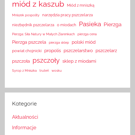
miód z kaszub
Miód z mniszką
narzędzia pracy pszczelarza
Mniszek pospolity
Pasieka
Pierzga
niezbędnik pszczelarza
o miodach
Pierzga: Siła Natury w Małych Ziarenkach
pierzga cena
Pierzga pszczela
polski miód
pierzga sklep
propolis
pszczelarstwo
pszczelarz
powiat chojnicki
pszczoły
pszczoła
sklep z miodami
Syrop z Mniszka
truteń
wosku
Kategorie
Aktualności
Informacje