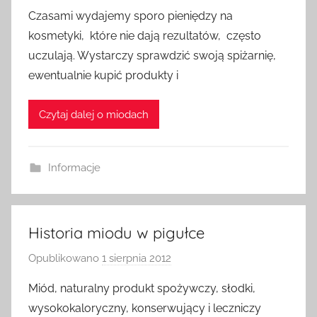
r
Czasami wydajemy sporo pieniędzy na
z
kosmetyki, które nie dają rezultatów, często
e
uczulają. Wystarczy sprawdzić swoją spiżarnię,
z
ewentualnie kupić produkty i
a
d
Czytaj dalej o miodach
m
i
n
Informacje
Historia miodu w pigułce
Opublikowano
1 sierpnia 2012
p
r
Miód, naturalny produkt spożywczy, słodki,
z
wysokokaloryczny, konserwujący i leczniczy
e