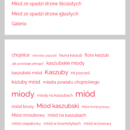
Miód ze spadzi drzew liściastych
Miód ze spadzi drzew iglastych
Galeria
chojnice
flora kaszub
fauna kaszub
choroby pszczół
kaszubskie miody
Jak powstaje pierzga?
Kaszuby
kaszubski miód
Kit pszczeli
kszuby miód
miasta powiatu chojnickiego
miód
miody
miody na kaszubach
Miód kaszubski
miód brusy
Miód Koniczynowy
Miód mniszkowy
miód na kaszubach
miód rzepakowy
miód w kosmetykach
miód wrzosowy