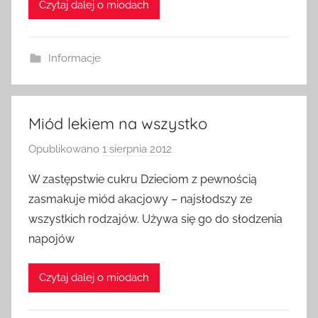
Czytaj dalej o miodach
d
m
i
Informacje
n
Miód lekiem na wszystko
Opublikowano
1 sierpnia 2012
p
r
W zastępstwie cukru Dzieciom z pewnością
z
zasmakuje miód akacjowy – najsłodszy ze
e
wszystkich rodzajów. Używa się go do słodzenia
z
napojów
a
d
Czytaj dalej o miodach
m
i
n