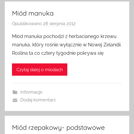
Miód manuka
Opublikowano
28 sierpnia 2012
p
r
Miód manuka pochodzi z herbacianego krzewu
z
manuka, który rośnie wyłącznie w Nowej Zelandii.
e
Roślina ta co cztery tygodnie pokrywa się
z
a
Czytaj dalej o miodach
d
m
i
Informacje
n
Dodaj komentarz
Miód rzepakowy- podstawowe