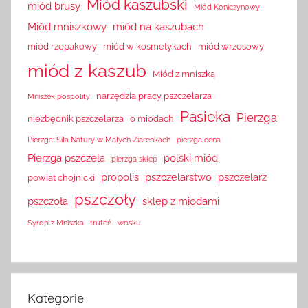
Miód kaszubski
miód brusy
Miód Koniczynowy
Miód mniszkowy
miód na kaszubach
miód rzepakowy
miód w kosmetykach
miód wrzosowy
miód z kaszub
Miód z mniszką
narzędzia pracy pszczelarza
Mniszek pospolity
Pasieka
Pierzga
niezbędnik pszczelarza
o miodach
Pierzga: Siła Natury w Małych Ziarenkach
pierzga cena
Pierzga pszczela
polski miód
pierzga sklep
propolis
pszczelarstwo
pszczelarz
powiat chojnicki
pszczoły
pszczoła
sklep z miodami
Syrop z Mniszka
truteń
wosku
Kategorie