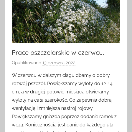
Prace pszczelarskie w czerwcu.
Opublikowano
13 czerwca 2022
p
r
W czerwcu w dalszym ciągu dbamy o dobry
z
rozwój pszczół. Powiększamy wyloty do 12-14
e
cm, a w drugiej połowie miesiąca otwieramy
z
wyloty na całą szerokość. Co zapewnia dobrą
a
wentylację i zmniejsza nastrój rojowy.
d
Powiększamy gniazda poprzez dodanie ramek z
m
i
węzą. Koniecznością jest danie do każdego ula
n