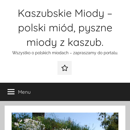
Przejdź
Kaszubskie Miody –
do
treści
polski miód, pyszne
miody z kaszub.
Wszystko o polskich miodach – zapraszamy do portalu.
Galeria
Menu