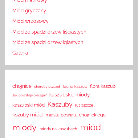
Miód malinowy
Miód gryczany
Miód wrzosowy
Miód ze spadzi drzew liściastych
Miód ze spadzi drzew iglastych
Galeria
chojnice
flora kaszub
fauna kaszub
choroby pszczół
kaszubskie miody
Jak powstaje pierzga?
Kaszuby
kaszubski miód
Kit pszczeli
kszuby miód
miasta powiatu chojnickiego
miód
miody
miody na kaszubach