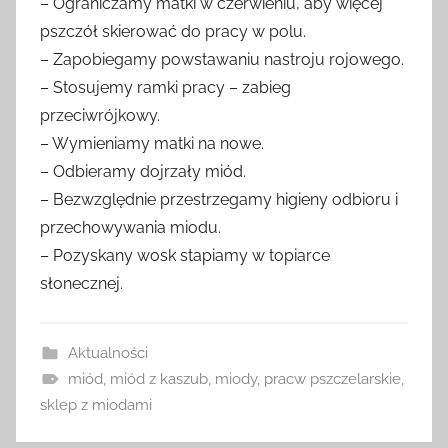
– Ograniczamy matki w czerwieniu, aby więcej
pszczół skierować do pracy w polu.
– Zapobiegamy powstawaniu nastroju rojowego.
– Stosujemy ramki pracy – zabieg
przeciwrójkowy.
– Wymieniamy matki na nowe.
– Odbieramy dojrzały miód.
– Bezwzględnie przestrzegamy higieny odbioru i
przechowywania miodu.
– Pozyskany wosk stapiamy w topiarce
słonecznej.
Aktualności
miód
,
miód z kaszub
,
miody
,
pracw pszczelarskie
,
sklep z miodami