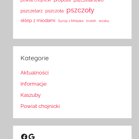
powiat chojnicki
pszczoły
pszczelarz
pszczoła
sklep z miodami
Syrop z Mniszka
truteń
wosku
Kategorie
Aktualności
Informacje
Kaszuby
Powiat chojnicki
Facebook
Google