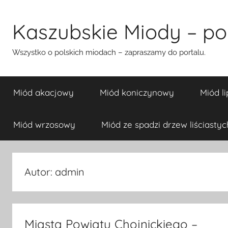
Przejdź
do
Kaszubskie Miody – pol
treści
Wszystko o polskich miodach – zapraszamy do portalu.
Miód akacjowy
Miód koniczynowy
Miód l
Miód wrzosowy
Miód ze spadzi drzew liściastyc
Autor:
admin
Miasta Powiatu Chojnickiego –