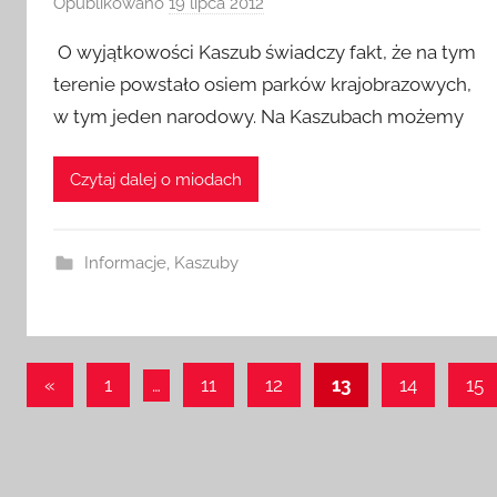
Opublikowano
19 lipca 2012
p
r
O wyjątkowości Kaszub świadczy fakt, że na tym
z
terenie powstało osiem parków krajobrazowych,
e
w tym jeden narodowy. Na Kaszubach możemy
z
a
d
Czytaj dalej o miodach
m
i
n
Informacje
,
Kaszuby
Stronicowanie
Poprzednie
«
1
…
11
12
13
14
15
wpisy
wpisów