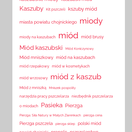
Kaszuby
kszuby miód
Kit pszczeli
miody
miasta powiatu chojnickiego
miód
miód brusy
miody na kaszubach
Miód kaszubski
Miód Koniczynowy
Miód mniszkowy
miód na kaszubach
miód rzepakowy
miód w kosmetykach
miód z kaszub
miód wrzosowy
Miód z mniszką
Mniszek pospolity
narzędzia pracy pszczelarza
niezbędnik pszczelarza
Pasieka
Pierzga
o miodach
Pierzga: Siła Natury w Małych Ziarenkach
pierzga cena
Pierzga pszczela
polski miód
pierzga sklep
propolis
pszczelarstwo