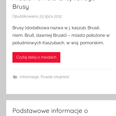
Brusy
Opublikowano
25 lipca 2012
p
r
Brusy (dodatkowa nazwa w j. kaszub. Brusë,
z
niem. Bruß, dawniej Bruski) – miasto położone w
e
południowych Kaszubach, w woj. pomorskim,
z
a
d
Czytaj dalej o miodach
m
i
n
Informacje
,
Powiat chojnicki
Podstawowe informacje o