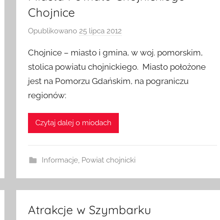
Chojnice
Opublikowano
25 lipca 2012
p
r
Chojnice – miasto i gmina, w woj. pomorskim,
z
stolica powiatu chojnickiego. Miasto położone
e
jest na Pomorzu Gdańskim, na pograniczu
z
regionów:
a
d
m
Czytaj dalej o miodach
i
n
Informacje
,
Powiat chojnicki
Atrakcje w Szymbarku