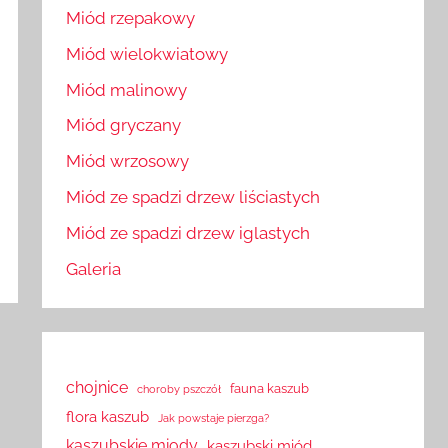
Miód rzepakowy
Miód wielokwiatowy
Miód malinowy
Miód gryczany
Miód wrzosowy
Miód ze spadzi drzew liściastych
Miód ze spadzi drzew iglastych
Galeria
chojnice
fauna kaszub
choroby pszczół
flora kaszub
Jak powstaje pierzga?
kaszubskie miody
kaszubski miód