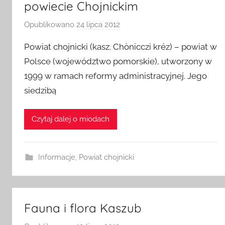
powiecie Chojnickim
Opublikowano
24 lipca 2012
p
r
Powiat chojnicki (kasz. Chònicczi kréz) – powiat w
z
Polsce (województwo pomorskie), utworzony w
e
1999 w ramach reformy administracyjnej. Jego
z
siedzibą
a
d
m
Czytaj dalej o miodach
i
n
Informacje
,
Powiat chojnicki
Fauna i flora Kaszub