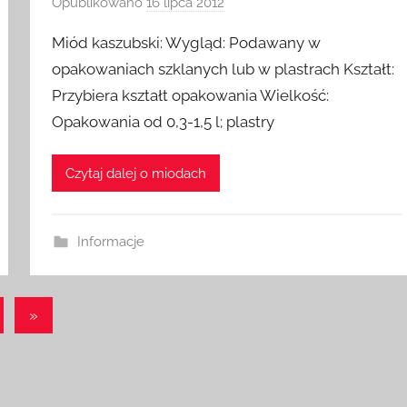
Opublikowano
16 lipca 2012
p
r
Miód kaszubski: Wygląd: Podawany w
z
opakowaniach szklanych lub w plastrach Kształt:
e
Przybiera kształt opakowania Wielkość:
z
Opakowania od 0,3-1,5 l; plastry
a
d
m
Czytaj dalej o miodach
i
n
Informacje
Następne
»
wpisy