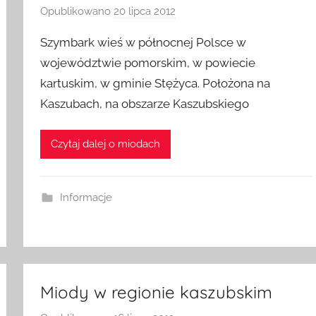
Opublikowano
20 lipca 2012
p
r
Szymbark wieś w północnej Polsce w
z
województwie pomorskim, w powiecie
e
kartuskim, w gminie Stężyca. Położona na
z
Kaszubach, na obszarze Kaszubskiego
a
d
m
Czytaj dalej o miodach
i
n
Informacje
Miody w regionie kaszubskim