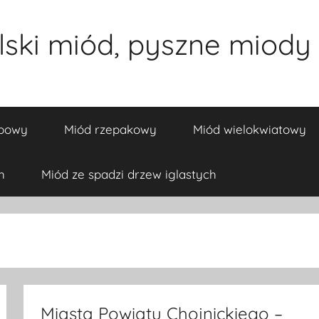
ski miód, pyszne miody 
ipowy
Miód rzepakowy
Miód wielokwiatowy
h
Miód ze spadzi drzew iglastych
Miasta Powiatu Chojnickiego –